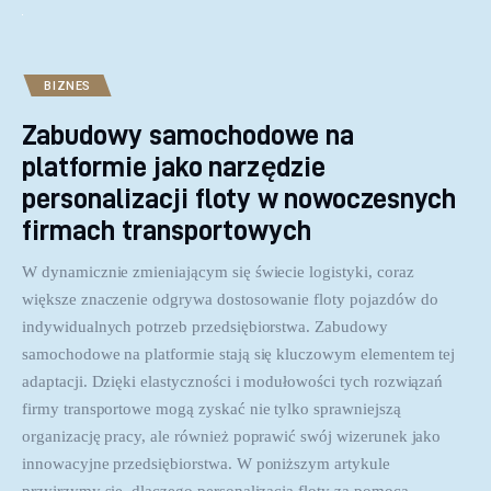
BIZNES
Zabudowy samochodowe na
platformie jako narzędzie
personalizacji floty w nowoczesnych
firmach transportowych
W dynamicznie zmieniającym się świecie logistyki, coraz
większe znaczenie odgrywa dostosowanie floty pojazdów do
indywidualnych potrzeb przedsiębiorstwa. Zabudowy
samochodowe na platformie stają się kluczowym elementem tej
adaptacji. Dzięki elastyczności i modułowości tych rozwiązań
firmy transportowe mogą zyskać nie tylko sprawniejszą
organizację pracy, ale również poprawić swój wizerunek jako
innowacyjne przedsiębiorstwa. W poniższym artykule