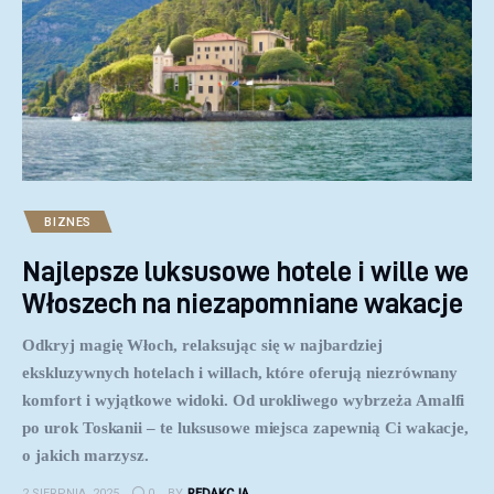
BIZNES
Najlepsze luksusowe hotele i wille we
Włoszech na niezapomniane wakacje
Odkryj magię Włoch, relaksując się w najbardziej
ekskluzywnych hotelach i willach, które oferują niezrównany
komfort i wyjątkowe widoki. Od urokliwego wybrzeża Amalfi
po urok Toskanii – te luksusowe miejsca zapewnią Ci wakacje,
o jakich marzysz.
2 SIERPNIA, 2025
0
BY
REDAKCJA