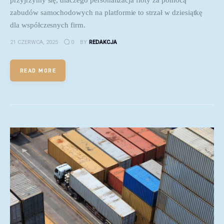
przyjrzymy się, dlaczego personalizacja floty za pomocą
zabudów samochodowych na platformie to strzał w dziesiątkę
dla współczesnych firm.
21 CZERWCA, 2025
0
BY
REDAKCJA
READ MORE