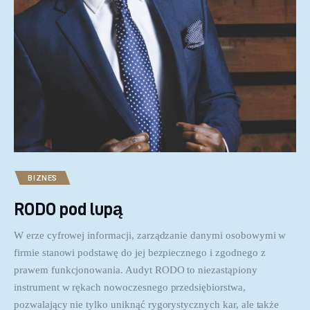
BIZNES
RODO pod lupą
W erze cyfrowej informacji, zarządzanie danymi osobowymi w
firmie stanowi podstawę do jej bezpiecznego i zgodnego z
prawem funkcjonowania. Audyt RODO to niezastąpiony
instrument w rękach nowoczesnego przedsiębiorstwa,
pozwalający nie tylko uniknąć rygorystycznych kar, ale także