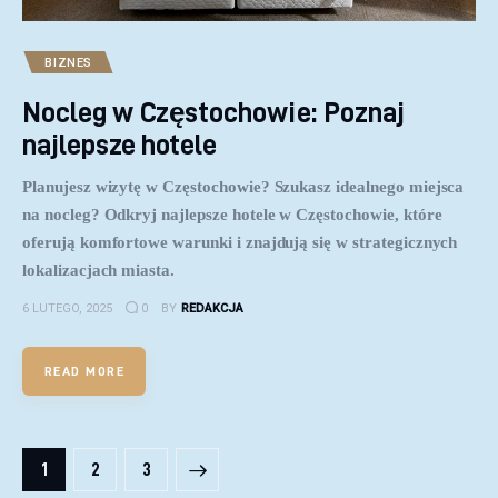
BIZNES
Nocleg w Częstochowie: Poznaj
najlepsze hotele
Planujesz wizytę w Częstochowie? Szukasz idealnego miejsca
na nocleg? Odkryj najlepsze hotele w Częstochowie, które
oferują komfortowe warunki i znajdują się w strategicznych
lokalizacjach miasta.
6 LUTEGO, 2025
0
BY
REDAKCJA
READ MORE
Stronicowanie wpisów
PAGE
1
>
PAGE
2
PAGE
3