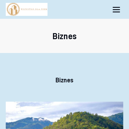
Biznes
Inwestycje
Biznes
Rozwój
Technologie
Porady
Biznes