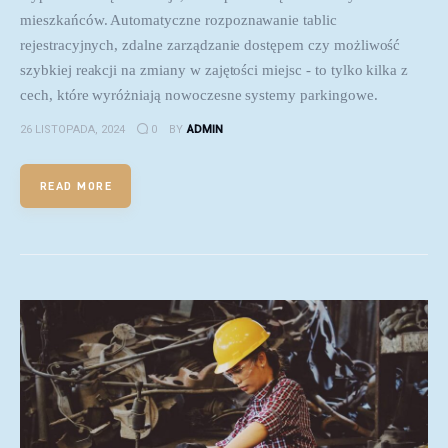
mieszkańców. Automatyczne rozpoznawanie tablic
rejestracyjnych, zdalne zarządzanie dostępem czy możliwość
szybkiej reakcji na zmiany w zajętości miejsc - to tylko kilka z
cech, które wyróżniają nowoczesne systemy parkingowe.
26 LISTOPADA, 2024
0
BY
ADMIN
READ MORE