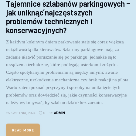
Tajemnice szlabanów parkingowych –
jak uniknąć najczęstszych
problemów technicznych i
konserwacyjnych?
Z każdym kolejnym dniem parkowanie staje się coraz większą
uciążliwością dla kierowców. Szlabany parkingowe mają za
zadanie ułatwić poruszanie się po parkingu, jednakże są to
urządzenia techniczne, które podlegają usterkom i zużyciu.
Często spotykanymi problemami są między innymi: awarie
elektryczne, uszkodzenia mechaniczne czy brak reakcji na pilota.
Warto zatem poznać przyczyny i sposoby na uniknięcie tych
problemów oraz dowiedzieć się, jakie czynności konserwacyjne
należy wykonywać, by szlaban działał bez zarzutu.
25 KWIETNIA, 2024
0
BY
ADMIN
READ MORE