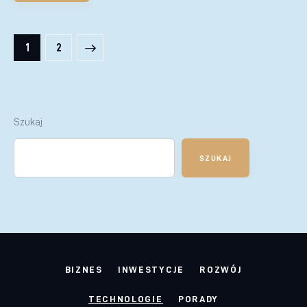
Stronicowanie wpisów
>
PAGE
1
PAGE
2
Szukaj
SZUKAJ
BIZNES
INWESTYCJE
ROZWÓJ
TECHNOLOGIE
PORADY