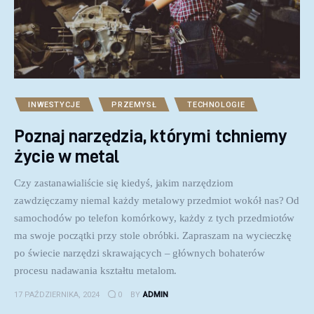
INWESTYCJE
PRZEMYSŁ
TECHNOLOGIE
Poznaj narzędzia, którymi tchniemy
życie w metal
Czy zastanawialiście się kiedyś, jakim narzędziom
zawdzięczamy niemal każdy metalowy przedmiot wokół nas? Od
samochodów po telefon komórkowy, każdy z tych przedmiotów
ma swoje początki przy stole obróbki. Zapraszam na wycieczkę
po świecie narzędzi skrawających – głównych bohaterów
procesu nadawania kształtu metalom.
17 PAŹDZIERNIKA, 2024
0
BY
ADMIN