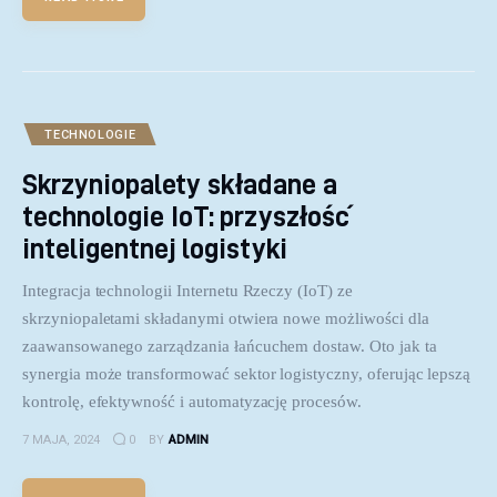
TECHNOLOGIE
Skrzyniopalety składane a
technologie IoT: przyszłość
inteligentnej logistyki
Integracja technologii Internetu Rzeczy (IoT) ze
skrzyniopaletami składanymi otwiera nowe możliwości dla
zaawansowanego zarządzania łańcuchem dostaw. Oto jak ta
synergia może transformować sektor logistyczny, oferując lepszą
kontrolę, efektywność i automatyzację procesów.
7 MAJA, 2024
0
BY
ADMIN