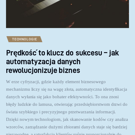
TECHNOLOGIE
Prędkość to klucz do sukcesu – jak
automatyzacja danych
rewolucjonizuje biznes
W erze cyfryzacji, gdzie każdy element biznesowego
mechanizmu liczy się na wagę złota, automatyczna identyfikacja
danych wyłania się jako bohater efektywności. To ona znosi
błędy ludzkie do lamusa, otwierając przedsiębiorstwom drzwi do
świata szybkiego i precyzyjnego przetwarzania informacji.
Dzięki nowym technologiom, jak skanowanie kodów czy analiza
wzorców, zarządzanie dużymi zbiorami danych staje się bardziej
niezawodne, a satysfakcja klientów rośnie proporcjonalnie do