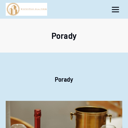
Biznes
Inwestycje
Porady
Rozwój
Technologie
Porady
Porady