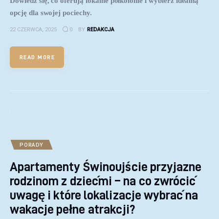
Dowiedz się, co oferują lokalne półkolonie i wybierz idealną
opcję dla swojej pociechy.
22 CZERWCA, 2025
0
BY
REDAKCJA
READ MORE
PORADY
Apartamenty Świnoujście przyjazne
rodzinom z dziećmi – na co zwrócić
uwagę i które lokalizacje wybrać na
wakacje pełne atrakcji?