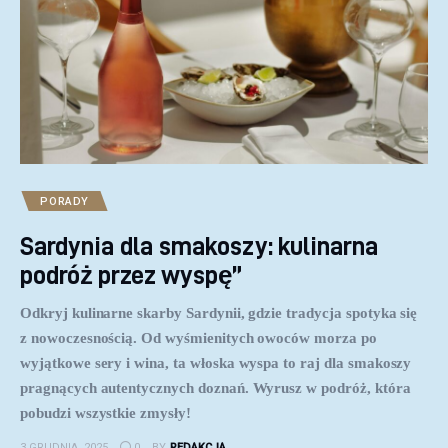
PORADY
Sardynia dla smakoszy: kulinarna
podróż przez wyspę”
Odkryj kulinarne skarby Sardynii, gdzie tradycja spotyka się
z nowoczesnością. Od wyśmienitych owoców morza po
wyjątkowe sery i wina, ta włoska wyspa to raj dla smakoszy
pragnących autentycznych doznań. Wyrusz w podróż, która
pobudzi wszystkie zmysły!
3 GRUDNIA, 2025
0
BY
REDAKCJA