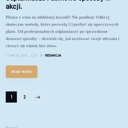
akcji.
Plama z wina na ulubionej koszuli? Nie panikuj! Odkryj
skuteczne metody, które pozwolą Ci pozbyć się uporczywych
plam. Od profesjonalnych odplamiaczy po sprawdzone
domowe sposoby – dowiedz się, jak uratować swoje ubrania i
cieszyć się winem bez obaw.
17 MAJA, 2025
0
BY
REDAKCJA
READ MORE
Stronicowanie wpisów
>
PAGE
1
PAGE
2