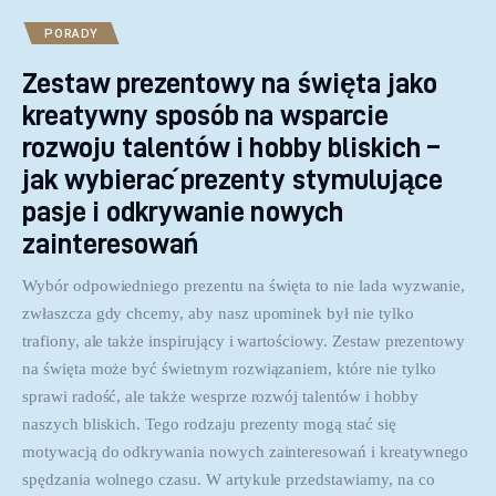
PORADY
Zestaw prezentowy na święta jako
kreatywny sposób na wsparcie
rozwoju talentów i hobby bliskich –
jak wybierać prezenty stymulujące
pasje i odkrywanie nowych
zainteresowań
Wybór odpowiedniego prezentu na święta to nie lada wyzwanie,
zwłaszcza gdy chcemy, aby nasz upominek był nie tylko
trafiony, ale także inspirujący i wartościowy. Zestaw prezentowy
na święta może być świetnym rozwiązaniem, które nie tylko
sprawi radość, ale także wesprze rozwój talentów i hobby
naszych bliskich. Tego rodzaju prezenty mogą stać się
motywacją do odkrywania nowych zainteresowań i kreatywnego
spędzania wolnego czasu. W artykule przedstawiamy, na co