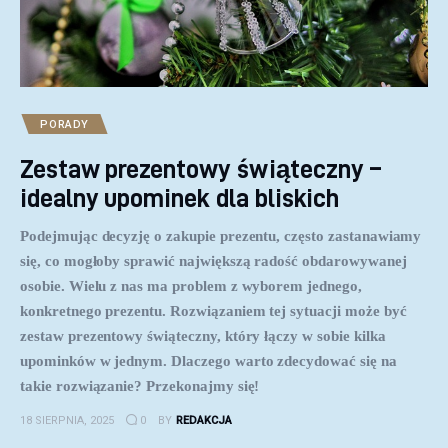
PORADY
Zestaw prezentowy świąteczny –
idealny upominek dla bliskich
Podejmując decyzję o zakupie prezentu, często zastanawiamy
się, co mogłoby sprawić największą radość obdarowywanej
osobie. Wielu z nas ma problem z wyborem jednego,
konkretnego prezentu. Rozwiązaniem tej sytuacji może być
zestaw prezentowy świąteczny, który łączy w sobie kilka
upominków w jednym. Dlaczego warto zdecydować się na
takie rozwiązanie? Przekonajmy się!
18 SIERPNIA, 2025
0
BY
REDAKCJA