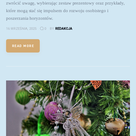
zwrócić uwagę, wybierając zestaw prezentowy oraz przykłady,
które mogą stać się impulsem do rozwoju osobistego i
poszerzania horyzontów.
16 WRZEŚNIA, 2025
0
BY
REDAKCJA
READ MORE