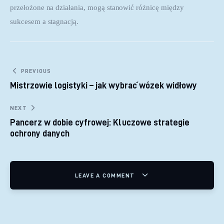
przełożone na działania, mogą stanowić różnicę między 
sukcesem a stagnacją.
Nawigacja wpisu
PREVIOUS
Mistrzowie logistyki – jak wybrać wózek widłowy
NEXT
Pancerz w dobie cyfrowej: Kluczowe strategie
ochrony danych
LEAVE A COMMENT