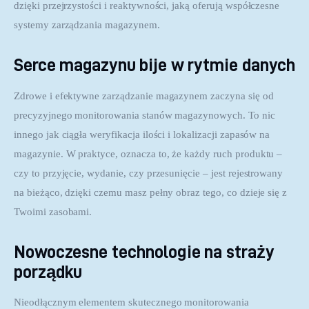
dzięki przejrzystości i reaktywności, jaką oferują współczesne 
systemy zarządzania magazynem.
Serce magazynu bije w rytmie danych
Zdrowe i efektywne zarządzanie magazynem zaczyna się od 
precyzyjnego monitorowania stanów magazynowych. To nic 
innego jak ciągła weryfikacja ilości i lokalizacji zapasów na 
magazynie. W praktyce, oznacza to, że każdy ruch produktu – 
czy to przyjęcie, wydanie, czy przesunięcie – jest rejestrowany 
na bieżąco, dzięki czemu masz pełny obraz tego, co dzieje się z 
Twoimi zasobami.
Nowoczesne technologie na straży
porządku
Nieodłącznym elementem skutecznego monitorowania 