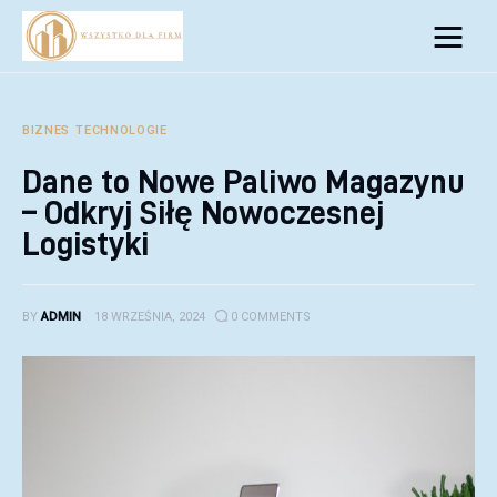
Biznes
Inwestycje
BIZNES
TECHNOLOGIE
Dane to Nowe Paliwo Magazynu
Rozwój
– Odkryj Siłę Nowoczesnej
Technologie
Logistyki
Porady
BY
ADMIN
18 WRZEŚNIA, 2024
0
COMMENTS