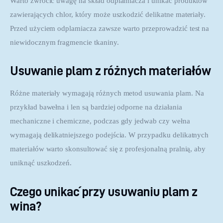
Warto zwrócić uwagę na skład odplamiacza i unikać produktów 
zawierających chlor, który może uszkodzić delikatne materiały. 
Przed użyciem odplamiacza zawsze warto przeprowadzić test na 
niewidocznym fragmencie tkaniny.
Usuwanie plam z różnych materiałów
Różne materiały wymagają różnych metod usuwania plam. Na 
przykład bawełna i len są bardziej odporne na działania 
mechaniczne i chemiczne, podczas gdy jedwab czy wełna 
wymagają delikatniejszego podejścia. W przypadku delikatnych 
materiałów warto skonsultować się z profesjonalną pralnią, aby 
uniknąć uszkodzeń.
Czego unikać przy usuwaniu plam z
wina?