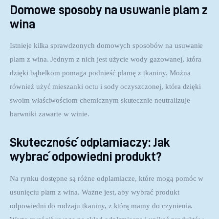
Domowe sposoby na usuwanie plam z
wina
Istnieje kilka sprawdzonych domowych sposobów na usuwanie 
plam z wina. Jednym z nich jest użycie wody gazowanej, która 
dzięki bąbelkom pomaga podnieść plamę z tkaniny. Można 
również użyć mieszanki octu i sody oczyszczonej, która dzięki 
swoim właściwościom chemicznym skutecznie neutralizuje 
barwniki zawarte w winie. 
Skuteczność odplamiaczy: Jak
wybrać odpowiedni produkt?
Na rynku dostępne są różne odplamiacze, które mogą pomóc w 
usunięciu plam z wina. Ważne jest, aby wybrać produkt 
odpowiedni do rodzaju tkaniny, z którą mamy do czynienia. 