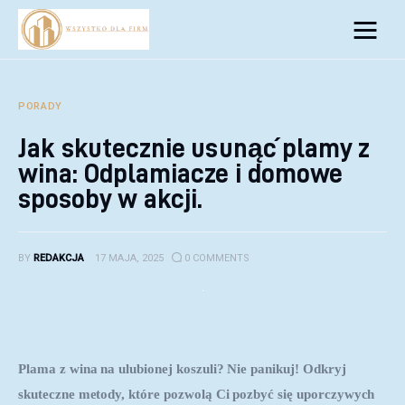
Biznes
Inwestycje
PORADY
Jak skutecznie usunąć plamy z
Rozwój
wina: Odplamiacze i domowe
Technologie
sposoby w akcji.
Porady
BY
REDAKCJA
17 MAJA, 2025
0
COMMENTS
Plama z wina na ulubionej koszuli? Nie panikuj! Odkryj 
skuteczne metody, które pozwolą Ci pozbyć się uporczywych 