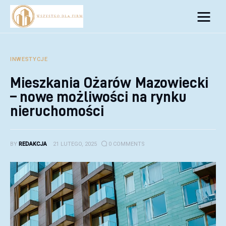
Biznes
Inwestycje
INWESTYCJE
Mieszkania Ożarów Mazowiecki
Rozwój
– nowe możliwości na rynku
Technologie
nieruchomości
Porady
BY
REDAKCJA
21 LUTEGO, 2025
0
COMMENTS