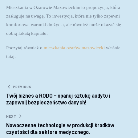
Mieszkania w Ożarowie Mazowieckim to propozycja, która 
zasługuje na uwagę. To inwestycja, która nie tylko zapewni 
komfortowe warunki do życia, ale również może okazać się 
dobrą lokatą kapitału.
Poczytaj również o 
mieszkania ożarów mazowiecki
 właśnie 
tutaj. 
Nawigacja wpisu
PREVIOUS
Twój biznes a RODO – opanuj sztukę audytu i
zapewnij bezpieczeństwo danych!
NEXT
Nowoczesne technologie w produkcji środków
czystości dla sektora medycznego.