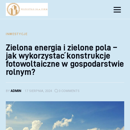
Biznes
Inwestycje
INWESTYCJE
Zielona energia i zielone pola –
Rozwój
jak wykorzystać konstrukcje
Technologie
fotowoltaiczne w gospodarstwie
rolnym?
Porady
BY
ADMIN
17 SIERPNIA, 2024
0
COMMENTS