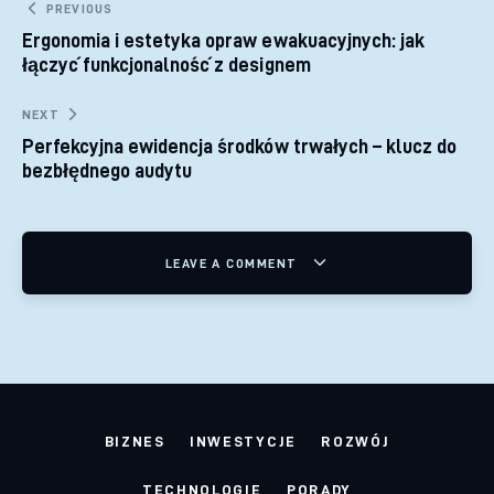
Nawigacja wpisu
PREVIOUS
Ergonomia i estetyka opraw ewakuacyjnych: jak
łączyć funkcjonalność z designem
NEXT
Perfekcyjna ewidencja środków trwałych – klucz do
bezbłędnego audytu
LEAVE A COMMENT
BIZNES
INWESTYCJE
ROZWÓJ
TECHNOLOGIE
PORADY