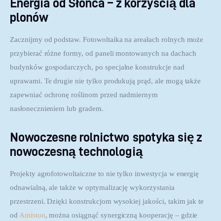
Energia od Słońca – z korzyścią dla
plonów
Zacznijmy od podstaw. Fotowoltaika na areałach rolnych może 
przybierać różne formy, od paneli montowanych na dachach 
budynków gospodarczych, po specjalne konstrukcje nad 
uprawami. Te drugie nie tylko produkują prąd, ale mogą także 
zapewniać ochronę roślinom przed nadmiernym 
nasłonecznieniem lub gradem.
Nowoczesne rolnictwo spotyka się z
nowoczesną technologią
Projekty agrofotowoltaiczne to nie tylko inwestycja w energię 
odnawialną, ale także w optymalizację wykorzystania 
przestrzeni. Dzięki konstrukcjom wysokiej jakości, takim jak te 
od 
Amiston
, można osiągnąć synergiczną kooperację – gdzie 