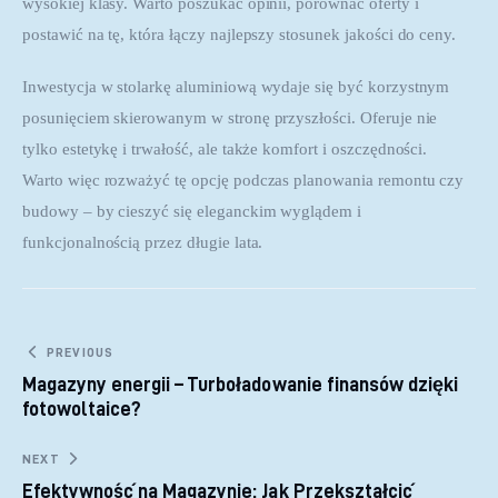
wysokiej klasy. Warto poszukać opinii, porównać oferty i 
postawić na tę, która łączy najlepszy stosunek jakości do ceny.
Inwestycja w stolarkę aluminiową wydaje się być korzystnym 
posunięciem skierowanym w stronę przyszłości. Oferuje nie 
tylko estetykę i trwałość, ale także komfort i oszczędności. 
Warto więc rozważyć tę opcję podczas planowania remontu czy 
budowy – by cieszyć się eleganckim wyglądem i 
funkcjonalnością przez długie lata.
Nawigacja wpisu
PREVIOUS
Magazyny energii – Turboładowanie finansów dzięki
fotowoltaice?
NEXT
Efektywność na Magazynie: Jak Przekształcić