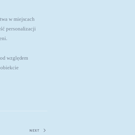
twa w miejscach 
ć personalizacji 
eni.
 pod względem 
obiekcie 
NEXT