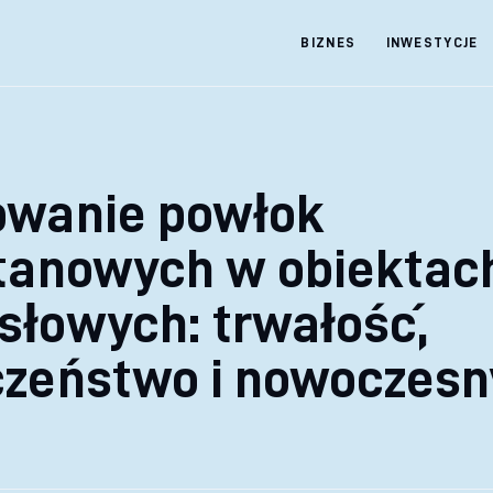
BIZNES
INWESTYCJE
owanie powłok
etanowych w obiektac
słowych: trwałość,
czeństwo i nowoczesn