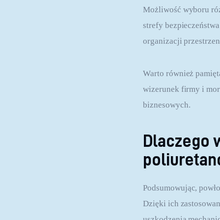
Możliwość wyboru różn
strefy bezpieczeństw
organizacji przestrzen
Warto również pamięt
wizerunek firmy i mor
biznesowych.
Dlaczego 
poliureta
Podsumowując, powłoki
Dzięki ich zastosowan
uszkodzenia mechanicz