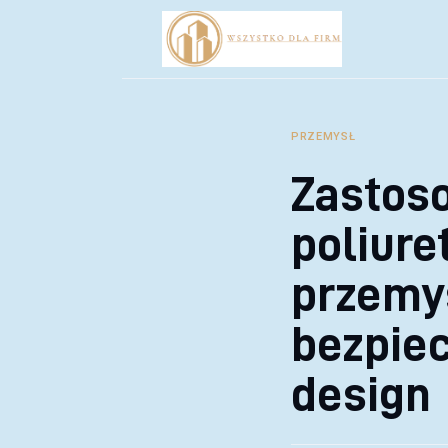
Biznes
Inwestycje
Rozwój
PRZEMYSŁ
Technologie
Zastos
Porady
poliur
przemy
bezpie
design