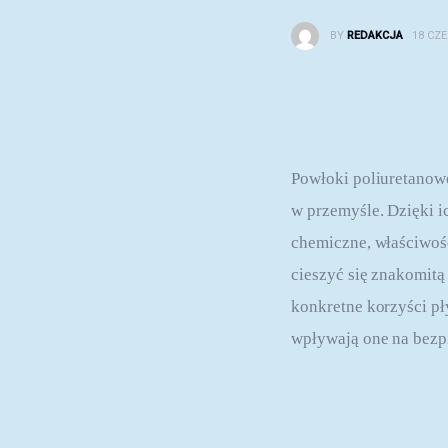
BY
REDAKCJA
18 CZ
Powłoki poliuretanowe
w przemyśle. Dzięki 
chemiczne, właściwośc
cieszyć się znakomitą
konkretne korzyści p
wpływają one na bezpi