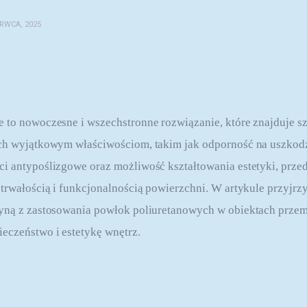
ERWCA, 2025
 to nowoczesne i wszechstronne rozwiązanie, które znajduje s
ich wyjątkowym właściwościom, takim jak odporność na uszkod
i antypoślizgowe oraz możliwość kształtowania estetyki, prze
 trwałością i funkcjonalnością powierzchni. W artykule przyjrzy
łyną z zastosowania powłok poliuretanowych w obiektach przem
eczeństwo i estetykę wnętrz.