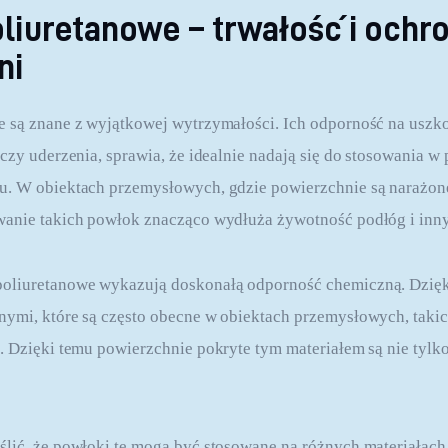
liuretanowe – trwałość i ochr
ni
e są znane z wyjątkowej wytrzymałości. Ich odporność na uszk
czy uderzenia, sprawia, że idealnie nadają się do stosowania w 
u. W obiektach przemysłowych, gdzie powierzchnie są narażon
wanie takich powłok znacząco wydłuża żywotność podłóg i inn
oliuretanowe wykazują doskonałą odporność chemiczną. Dzięki
ymi, które są często obecne w obiektach przemysłowych, takich
 Dzięki temu powierzchnie pokryte tym materiałem są nie tylko t
lić, że powłoki te mogą być stosowane na różnych materiałach, 