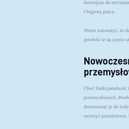
łatwiejsze do utrzyma
i higieny pracy.
Warto zauważyć, że d
powłoki te są często
Nowoczesn
przemysł
Choć funkcjonalność 
przemysłowych. Powło
dostosować je do indy
tworzyć przestrzenie, 