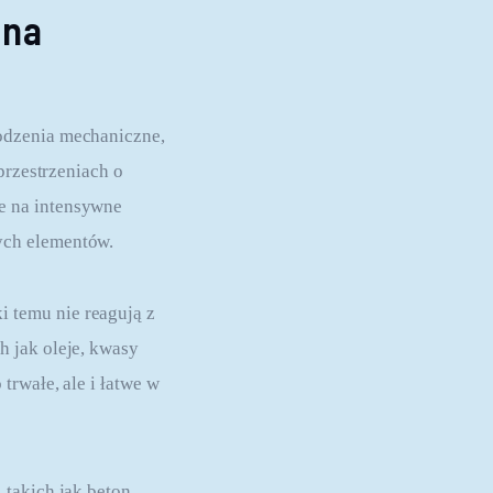
ona
odzenia mechaniczne, 
przestrzeniach o 
e na intensywne 
ych elementów.
 temu nie reagują z 
 jak oleje, kwasy 
rwałe, ale i łatwe w 
takich jak beton, 