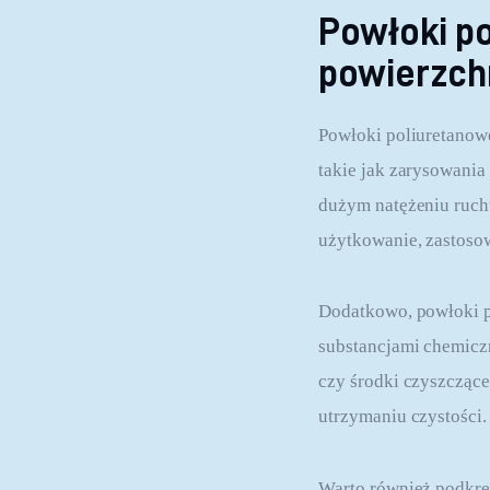
Powłoki po
powierzch
Powłoki poliuretanow
takie jak zarysowania 
dużym natężeniu ruch
użytkowanie, zastoso
Dodatkowo, powłoki p
substancjami chemiczn
czy środki czyszczące.
utrzymaniu czystości.
Warto również podkreś