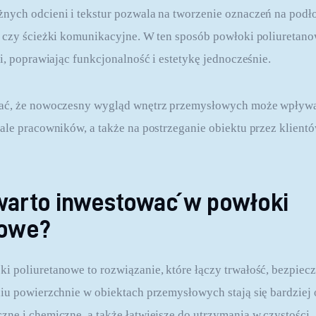
ych odcieni i tekstur pozwala na tworzenie oznaczeń na podło
a czy ścieżki komunikacyjne. W ten sposób powłoki poliuretan
i, poprawiając funkcjonalność i estetykę jednocześnie.
ać, że nowoczesny wygląd wnętrz przemysłowych może wpływa
ale pracowników, a także na postrzeganie obiektu przez klient
warto inwestować w powłoki
nowe?
 poliuretanowe to rozwiązanie, które łączy trwałość, bezpiecze
iu powierzchnie w obiektach przemysłowych stają się bardziej 
ne i chemiczne, a także łatwiejsze do utrzymania w czystości.