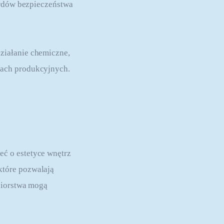
ardów bezpieczeństwa 
ziałanie chemiczne, 
lach produkcyjnych.
ć o estetyce wnętrz 
tóre pozwalają 
biorstwa mogą 