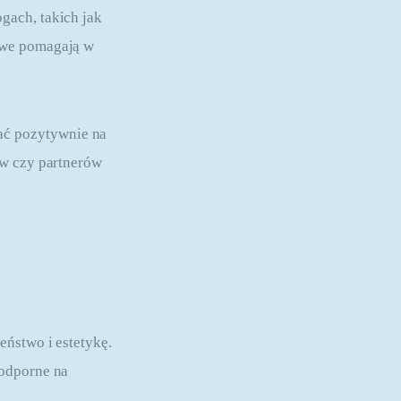
gach, takich jak 
owe pomagają w 
ć pozytywnie na 
ów czy partnerów 
ństwo i estetykę. 
odporne na 