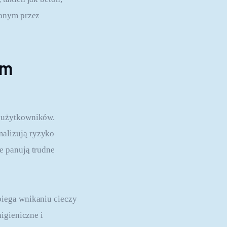
ranym przez 
om
 użytkowników. 
alizują ryzyko 
e panują trudne 
iega wnikaniu cieczy 
igieniczne i 