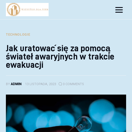
Biznes
Inwestycje
TECHNOLOGIE
Jak uratować się za pomocą
Rozwój
świateł awaryjnych w trakcie
Technologie
ewakuacji
Porady
BY
ADMIN
13 LISTOPADA, 2023
0
COMMENTS