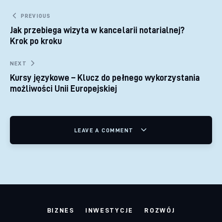
Nawigacja wpisu
PREVIOUS
Jak przebiega wizyta w kancelarii notarialnej?
Krok po kroku
NEXT
Kursy językowe – Klucz do pełnego wykorzystania
możliwości Unii Europejskiej
LEAVE A COMMENT
BIZNES
INWESTYCJE
ROZWÓJ