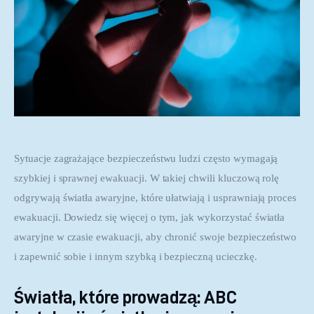
Sytuacje zagrażające bezpieczeństwu ludzi często wymagają 
szybkiej i sprawnej ewakuacji. W takiej chwili kluczową rolę 
odgrywają światła awaryjne, które ułatwiają i usprawniają proces 
ewakuacji. Dowiedz się więcej o tym, jak wykorzystać światła 
awaryjne w czasie ewakuacji, aby chronić swoje bezpieczeństwo 
i zapewnić sobie i innym szybką i bezpieczną ucieczkę.
Światła, które prowadzą: ABC