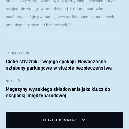
Sukces leży w zapewnieniu, aby każdy element systemu był 
wzajemnie zintegrowany i działał jak dobrze naoliwiona 
machina, co daje gwarancję, że wszelkie operacje na danych 
przebiegną sprawnie i bez przeszkód.
Nawigacja wpisu
PREVIOUS
Ciche strażniki Twojego spokoju: Nowoczesne
szlabany parkingowe w służbie bezpieczeństwa
NEXT
Magazyny wysokiego składowania jako klucz do
ekspansji międzynarodowej
LEAVE A COMMENT