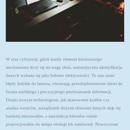
W erze cyfryzacji, gdzie każdy element biznesowego 
mechanizmu liczy się na wagę złota, automatyczna identyfikacja 
danych wyłania się jako bohater efektywności. To ona znosi 
błędy ludzkie do lamusa, otwierając przedsiębiorstwom drzwi do 
świata szybkiego i precyzyjnego przetwarzania informacji. 
Dzięki nowym technologiom, jak skanowanie kodów czy 
analiza wzorców, zarządzanie dużymi zbiorami danych staje się 
bardziej niezawodne, a satysfakcja klientów rośnie 
proporcjonalnie do tempa obsługi ich zamówień. Nowoczesne 