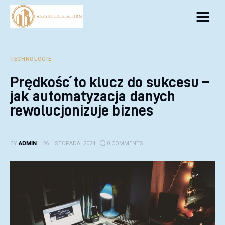
Biznes
Inwestycje
TECHNOLOGIE
Prędkość to klucz do sukcesu –
Rozwój
jak automatyzacja danych
Technologie
rewolucjonizuje biznes
Porady
BY
ADMIN
26 LISTOPADA, 2024
0
COMMENTS