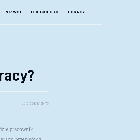
ROZWÓJ
TECHNOLOGIE
PORADY
racy?
0
COMMENTS
zie pracownik 
pracy, przepisów z 