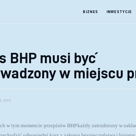
BIZNES
INWESTYCJE
rs BHP musi być
owadzony w miejscu p
, 2019
ch w tym momencie przepisów BHP każdy zatrudniony w zakład
echodzić odpowiedni kurs z zakresu bezpieczeństwa i higieny 