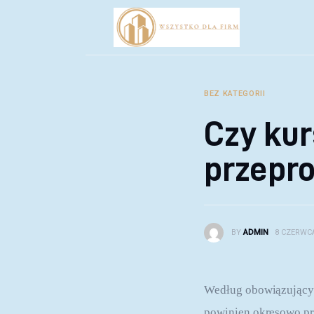
Biznes
Inwestycje
Rozwój
BEZ KATEGORII
Technologie
Czy ku
Porady
przepr
BY
ADMIN
8 CZERWCA
Według obowiązujący
powinien okresowo prz