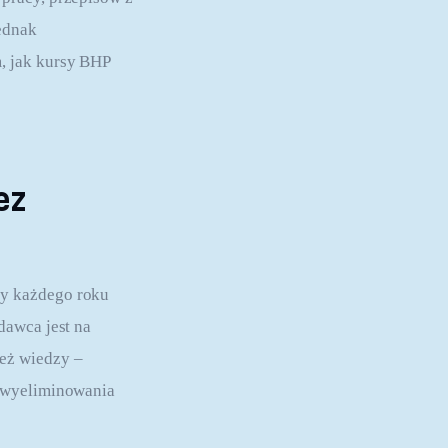
ednak 
, jak kursy BHP 
ez
y każdego roku 
dawca jest na 
eż wiedzy – 
 wyeliminowania 