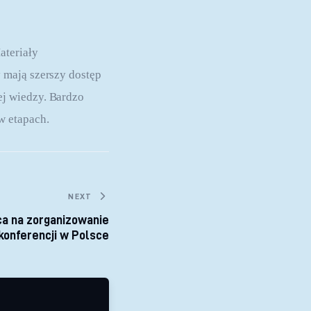
teriały 
 mają szerszy dostęp 
j wiedzy. Bardzo 
w etapach.
NEXT
ca na zorganizowanie
konferencji w Polsce