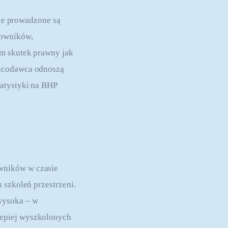
ie prowadzone są 
cowników, 
am skutek prawny jak 
racodawca odnoszą 
atystyki na BHP 
wników w czasie 
 szkoleń przestrzeni. 
wysoka – w 
lepiej wyszkolonych 