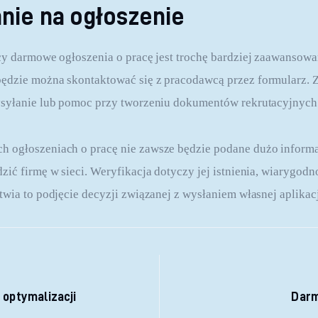
nie na ogłoszenie
cy darmowe ogłoszenia o pracę jest trochę bardziej zaawansowa
dzie można skontaktować się z pracodawcą przez formularz. Zd
ysyłanie lub pomoc przy tworzeniu dokumentów rekrutacyjnych
 ogłoszeniach o pracę nie zawsze będzie podane dużo informac
ić firmę w sieci. Weryfikacja dotyczy jej istnienia, wiarygodno
twia to podjęcie decyzji związanej z wysłaniem własnej aplikacj
 wpisu
 optymalizacji
Darm