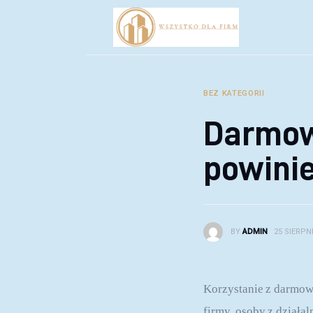
Biznes
Inwestycje
Rozwój
BEZ KATEGORII
Technologie
Darmowe
Porady
powinie
BY
ADMIN
25 SIERPNI
Korzystanie z darmowy
firmy, osoby z działal