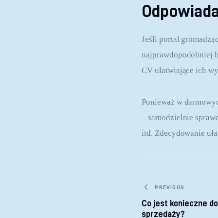
Odpowiada
Jeśli portal gromadzą
najprawdopodobniej bę
CV ułatwiające ich w
Ponieważ w darmowych
– samodzielnie sprawdz
itd. Zdecydowanie uła
Nawigacja
PREVIOUS
Co jest konieczne do
sprzedaży?