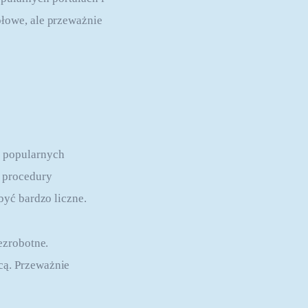
łowe, ale przeważnie 
 popularnych 
 procedury 
być bardzo liczne.
ezrobotne. 
ą. Przeważnie 