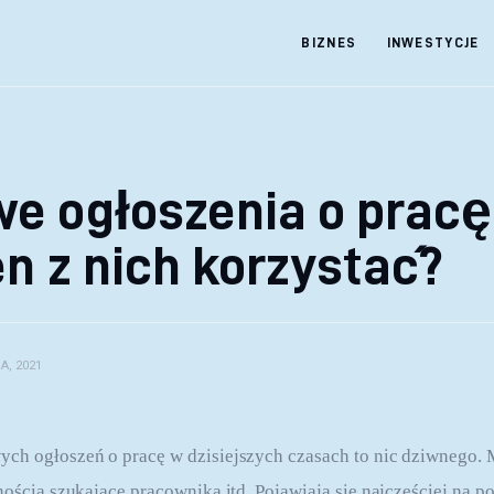
BIZNES
INWESTYCJE
 ogłoszenia o pracę 
n z nich korzystać?
A, 2021
ch ogłoszeń o pracę w dzisiejszych czasach to nic dziwnego. 
nością szukające pracownika itd. Pojawiają się najczęściej na p