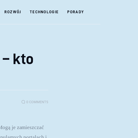
ROZWÓJ
TECHNOLOGIE
PORADY
– kto
0
COMMENTS
Mogą je zamieszczać 
opularnych portalach i 