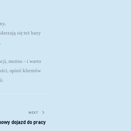
ny, 
arzają się też bazy 
.
ji, można – i warto 
ści, opinii klientów 
i.
NEXT
owy dojazd do pracy