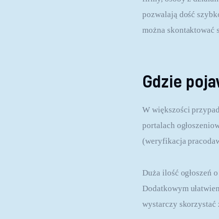
pozwalają dość szybk
można skontaktować si
Gdzie poja
W większości przypad
portalach ogłoszenio
(weryfikacja pracodaw
Duża ilość ogłoszeń o
Dodatkowym ułatwieni
wystarczy skorzystać