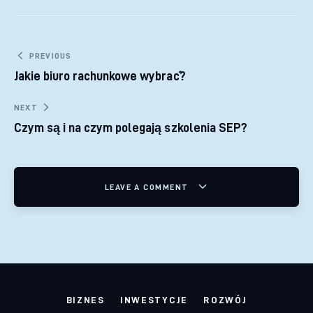
Nawigacja wpisu
PREVIOUS
Jakie biuro rachunkowe wybrać?
NEXT
Czym są i na czym polegają szkolenia SEP?
LEAVE A COMMENT
BIZNES
INWESTYCJE
ROZWÓJ