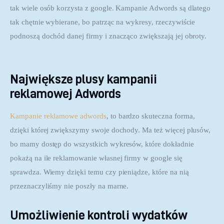
tak wiele osób korzysta z google. Kampanie Adwords są dlatego 
tak chętnie wybierane, bo patrząc na wykresy, rzeczywiście 
podnoszą dochód danej firmy i znacząco zwiększają jej obroty.
Największe plusy kampanii
reklamowej Adwords
Kampanie reklamowe adwords
, to bardzo skuteczna forma, 
dzięki której zwiększymy swoje dochody. Ma też więcej plusów, 
bo mamy dostęp do wszystkich wykresów, które dokładnie 
pokażą na ile reklamowanie własnej firmy w google się 
sprawdza. Wiemy dzięki temu czy pieniądze, które na nią 
przeznaczyliśmy nie poszły na marne.
Umożliwienie kontroli wydatków