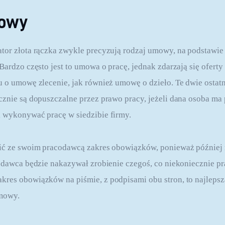
mowy
tor złota rączka zwykle precyzują rodzaj umowy, na podstawie 
Bardzo często jest to umowa o pracę, jednak zdarzają się oferty 
u o umowę zlecenie, jak również umowę o dzieło. Te dwie ostatn
cznie są dopuszczalne przez prawo pracy, jeżeli dana osoba ma
 wykonywać pracę w siedzibie firmy.
lić ze swoim pracodawcą zakres obowiązków, ponieważ później 
codawca będzie nakazywał zrobienie czegoś, co niekoniecznie p
kres obowiązków na piśmie, z podpisami obu stron, to najleps
umowy.