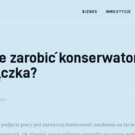
BIZNES
INWESTYCJE
e zarobić konserwato
ączka?
2021
odjęcia pracy jest zazwyczaj konieczność zarabiania na życie 
owiązań, jak również zaoszczędzenia pieniędzy na czarną godz