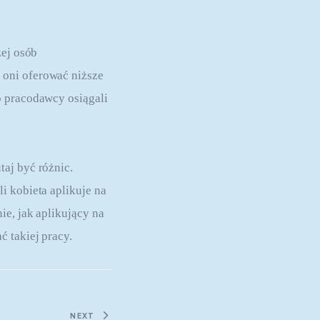
ej osób 
oni oferować niższe 
o pracodawcy osiągali 
aj być różnic. 
i kobieta aplikuje na 
e, jak aplikujący na 
 takiej pracy.
NEXT