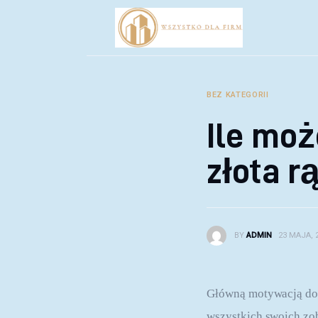
Biznes
Inwestycje
Rozwój
BEZ KATEGORII
Technologie
Ile moż
Porady
złota r
BY
ADMIN
23 MAJA, 
Główną motywacją do p
wszystkich swoich zob