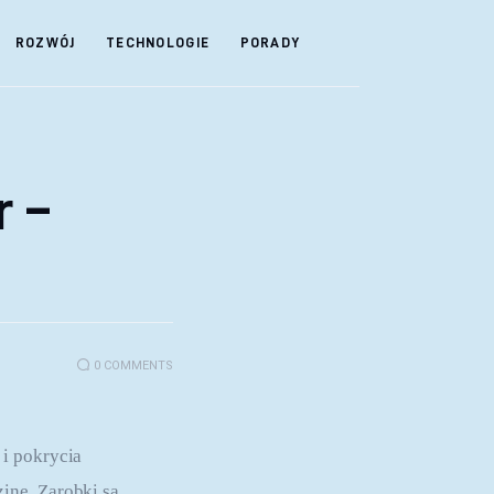
ROZWÓJ
TECHNOLOGIE
PORADY
r –
0
COMMENTS
i pokrycia 
inę. Zarobki są 