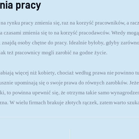
nia pracy
 na rynku pracy zmienia się, raz na korzyść pracowników, a racz
a czasami zmienia się to na korzyść pracodawców. Wtedy mogą 
k znajdą osoby chętne do pracy. Idealnie byłoby, gdyby zarówn
 jak też pracownicy mogli zarobić na godne życie.
biają więcej niż kobiety, chociaż według prawa nie powinno tut
łusznie upominają się o swoje prawa do równych zarobków. Jeżel
zki, to powinna upewnić się, że otrzyma takie samo wynagrodzeni
na. W wielu firmach brakuje złotych rączek, zatem warto szukać