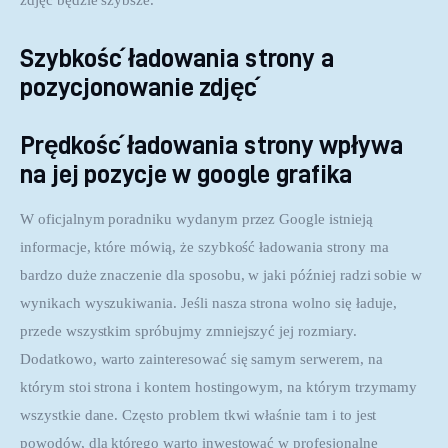
zdjęć będzie szybsze.
Szybkość ładowania strony a
pozycjonowanie zdjęć
Prędkość ładowania strony wpływa
na jej pozycje w google grafika
W oficjalnym poradniku wydanym przez Google istnieją 
informacje, które mówią, że szybkość ładowania strony ma 
bardzo duże znaczenie dla sposobu, w jaki później radzi sobie w 
wynikach wyszukiwania. Jeśli nasza strona wolno się ładuje, 
przede wszystkim spróbujmy zmniejszyć jej rozmiary. 
Dodatkowo, warto zainteresować się samym serwerem, na 
którym stoi strona i kontem hostingowym, na którym trzymamy 
wszystkie dane. Często problem tkwi właśnie tam i to jest 
powodów, dla którego warto inwestować w profesjonalne 