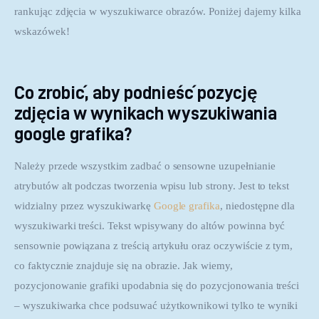
rankując zdjęcia w wyszukiwarce obrazów. Poniżej dajemy kilka 
wskazówek!
Co zrobić, aby podnieść pozycję
zdjęcia w wynikach wyszukiwania
google grafika?
Należy przede wszystkim zadbać o sensowne uzupełnianie 
atrybutów alt podczas tworzenia wpisu lub strony. Jest to tekst 
widzialny przez wyszukiwarkę 
Google grafika
, niedostępne dla 
wyszukiwarki treści. Tekst wpisywany do altów powinna być 
sensownie powiązana z treścią artykułu oraz oczywiście z tym, 
co faktycznie znajduje się na obrazie. Jak wiemy, 
pozycjonowanie grafiki upodabnia się do pozycjonowania treści 
– wyszukiwarka chce podsuwać użytkownikowi tylko te wyniki 