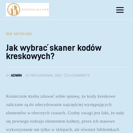
Biznes
Inwestycje
BEZ KATEGORII
Jak wybrać skaner kodów
Rozwój
kreskowych?
Technologie
BY
ADMIN
25 PAŹDZIERNIKA, 2020
0
COMMENTS
Porady
Koniecznie trzeba zdawać sobie sprawę, że kody kreskowe 
zaliczane są do zdecydowanie najczęściej występujących 
elementów w obecnych czasach. Godny uwagi jest fakt, że stały 
się pewnego rodzaju elementem kultury, przez ich masowe 
wykorzystanie nie tylko w sklepach, ale również bibliotekach 