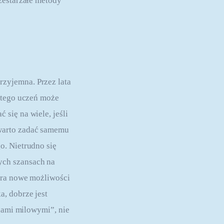
zestarzałe metody 
zyjemna. Przez lata 
 tego uczeń może 
się na wiele, jeśli 
warto zadać samemu 
o. Nietrudno się 
ch szansach na 
era nowe możliwości 
, dobrze jest 
niami milowymi”, nie 