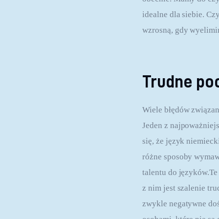
idealne dla siebie. C
wzrosną, gdy wyelimi
Trudne po
Wiele błędów związany
Jeden z najpoważniejs
się, że język niemiec
różne sposoby wymawia
talentu do języków.Te
z nim jest szalenie tru
zwykle negatywne doś