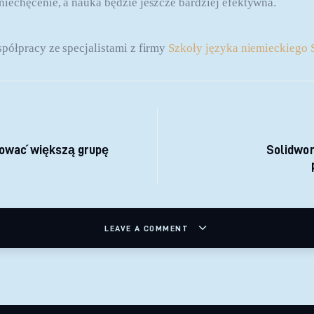
iechęcenie, a nauka będzie jeszcze bardziej efektywna.
półpracy ze specjalistami z firmy 
Szkoły języka niemieckie
 wpisu
ować większą grupę
Solidwor
LEAVE A COMMENT