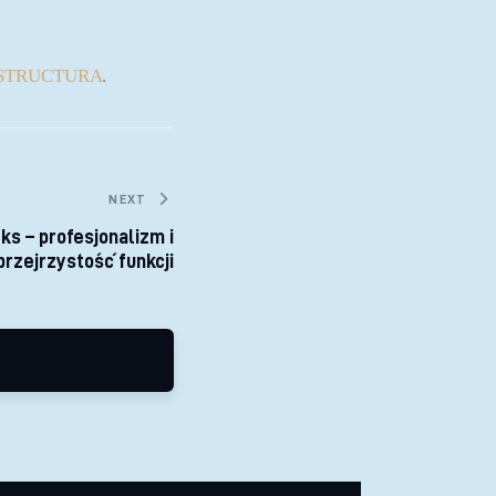
go STRUCTURA
.
NEXT
ks – profesjonalizm i
przejrzystość funkcji