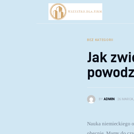
Biznes
Inwestycje
Rozwój
BEZ KATEGORII
Technologie
Jak zw
Porady
powodz
BY
ADMIN
26 MARCA,
Nauka niemieckiego onl
obecnie. Mamy do czyn