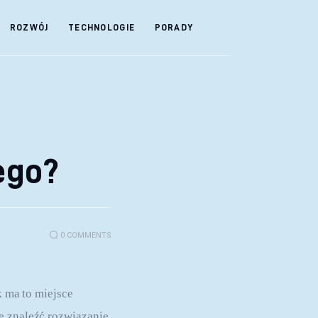
ROZWÓJ
TECHNOLOGIE
PORADY
ego?
0
COMMENTS
k ma to miejsce 
e znaleźć rozwiązanie 