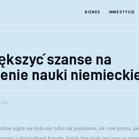
BIZNES
INWESTYCJE
iększyć szanse na
enie nauki niemiecki
 2022
ine nigdy nie była nie tylko tak popularna, ale i tak prosta, ja
ienia z dziesiątkami kursów, każdy bez trudu jest więc w stani