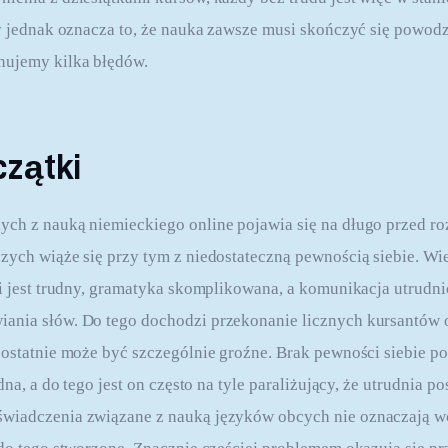
zy jednak oznacza to, że nauka zawsze musi skończyć się powod
nujemy kilka błędów.
czątki
ch z nauką niemieckiego online pojawia się na długo przed ro
zych wiąże się przy tym z niedostateczną pewnością siebie. W
ki jest trudny, gramatyka skomplikowana, a komunikacja utrudn
nia słów. Do tego dochodzi przekonanie licznych kursantów o
 ostatnie może być szczególnie groźne. Brak pewności siebie po
dna, a do tego jest on często na tyle paraliżujący, że utrudnia p
wiadczenia związane z nauką języków obcych nie oznaczają wca