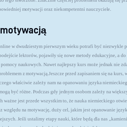
 do tego stworzone. Znacznie częściej problemem okazują się pr
powiedniej motywacji oraz niekompetentni nauczyciele.
 motywacją
nline w dwudziestym pierwszym wieku potrafi być niezwykle pr
 podejście lektorów, pojawiły się nowe metody edukacyjne, a do
k pomocy naukowych. Nawet najlepszy kurs może jednak nie zdać 
problemem z motywacją.Jeszcze przed zapisaniem się na kurs, 
laczego właściwie zależy nam na opanowaniu języka niemieckieg
mogą być różne. Podczas gdy jednym osobom zależy na większy
ch ważne jest przede wszystkim to, że nauka niemieckiego otwi
z względu na motywację, duży cel, jakim jest opanowanie języka
ejszych. Jeśli ustalimy etapy nauki, które będą dla nas „kamie