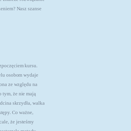
zeniem? Nasz szanse 
zpoczęciem kursu. 
ielu osobom wydaje 
iona ze względu na 
 tym, że nie mają 
dcina skrzydła, walka 
ostępy. Co ważne, 
le, że jesteśmy 