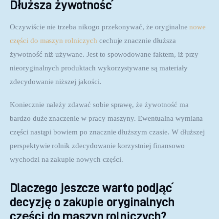
Dłuższa żywotność
Oczywiście nie trzeba nikogo przekonywać, że oryginalne 
nowe 
części do maszyn rolniczych
 cechuje znacznie dłuższa 
żywotność niż używane. Jest to spowodowane faktem, iż przy 
nieoryginalnych produktach wykorzystywane są materiały 
zdecydowanie niższej jakości.
Koniecznie należy zdawać sobie sprawę, że żywotność ma 
bardzo duże znaczenie w pracy maszyny. Ewentualna wymiana 
części nastąpi bowiem po znacznie dłuższym czasie. W dłuższej 
perspektywie rolnik zdecydowanie korzystniej finansowo 
wychodzi na zakupie nowych części.
Dlaczego jeszcze warto podjąć
decyzję o zakupie oryginalnych
części do maszyn rolniczych?