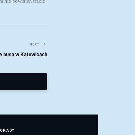
 nie powinien tracić 
NEXT
 busa w Katowicach
ORADY