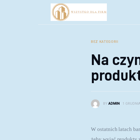
Biznes
Inwestycje
Rozwój
BEZ KATEGORII
Technologie
Na czy
Porady
produk
BY
ADMIN
1 GRUDNIA
W ostatnich latach b
żeby wyjąć produkty z