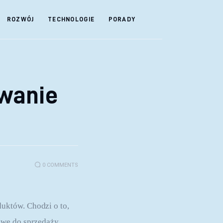
ROZWÓJ
TECHNOLOGIE
PORADY
wanie
0
COMMENTS
uktów. Chodzi o to, 
owe do sprzedaży 