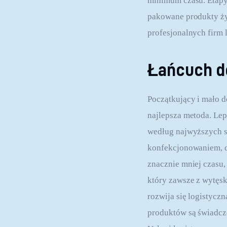
minimum czasu. Etapy 
pakowane produkty ży
profesjonalnych firm l
Łańcuch d
Początkujący i mało d
najlepsza metoda. Lep
według najwyższych st
konfekcjonowaniem, dl
znacznie mniej czasu,
który zawsze z wytęsk
rozwija się logistycz
produktów są świadcz