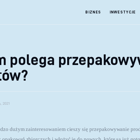
BIZNES
INWESTYCJE
m polega przepakowy
tów?
, 2021
ardzo dużym zainteresowaniem cieszy się przepakowywanie prod
 opakowań zbiorczych i włożyć je do nowych, które są już got