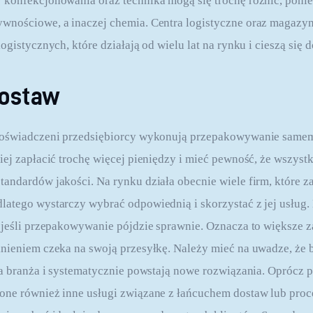
konfekcjonowania oraz technika mogą się trochę różnić, ponie
wnościowe, a inaczej chemia. Centra logistyczne oraz magazyn
ogistycznych, które działają od wielu lat na rynku i cieszą się d
ostaw
oświadczeni przedsiębiorcy wykonują przepakowywanie samemu, 
iej zapłacić trochę więcej pieniędzy i mieć pewność, że wszystk
andardów jakości. Na rynku działa obecnie wiele firm, które za
atego wystarczy wybrać odpowiednią i skorzystać z jej usług.
 jeśli przepakowywanie pójdzie sprawnie. Oznacza to większe z
nieniem czeka na swoją przesyłkę. Należy mieć na uwadze, że 
na branża i systematycznie powstają nowe rozwiązania. Oprócz
one również inne usługi związane z łańcuchem dostaw lub pro