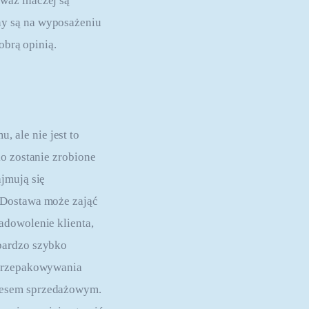
waż inaczej są 
y są na wyposażeniu 
obrą opinią.
ale nie jest to 
o zostanie zrobione 
jmują się 
 Dostawa może zająć 
adowolenie klienta, 
bardzo szybko 
 przepakowywania 
cesem sprzedażowym. 