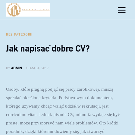
Biznes
Inwestycje
BEZ KATEGORII
Jak napisać dobre CV?
Rozwój
Technologie
BY
ADMIN
10 MAJA, 2017
Porady
Osoby, które pragną podjąć się pracy zarobkowej, muszą 
spełniać określone kryteria. Podstawowym dokumentem, 
którego używamy chcąc wziąć udział w rekrutacji, jest 
curriculum vitae. Jednak pisanie CV, mimo iż wydaje się być 
proste, może przysporzyć nam wiele problemów. Oto krótki 
poradnik, dzięki któremu dowiemy się, jak stworzyć 