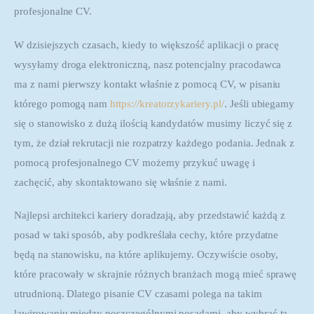
profesjonalne CV.
W dzisiejszych czasach, kiedy to większość aplikacji o pracę 
wysyłamy droga elektroniczną, nasz potencjalny pracodawca 
ma z nami pierwszy kontakt właśnie z pomocą CV, w pisaniu 
którego pomogą nam 
https://kreatorzykariery.pl/
. Jeśli ubiegamy 
się o stanowisko z dużą ilością kandydatów musimy liczyć się z 
tym, że dział rekrutacji nie rozpatrzy każdego podania. Jednak z 
pomocą profesjonalnego CV możemy przykuć uwagę i 
zachęcić, aby skontaktowano się właśnie z nami. 
Najlepsi architekci kariery doradzają, aby przedstawić każdą z 
posad w taki sposób, aby podkreślała cechy, które przydatne 
będą na stanowisku, na które aplikujemy. Oczywiście osoby, 
które pracowały w skrajnie różnych branżach mogą mieć sprawę 
utrudnioną. Dlatego pisanie CV czasami polega na takim 
lawirowaniu między poszczególnymi posadami, aby wybrać tą 