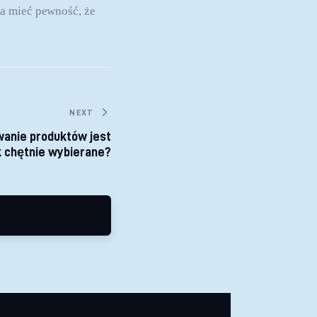
a mieć pewność, że 
NEXT
anie produktów jest
k chętnie wybierane?