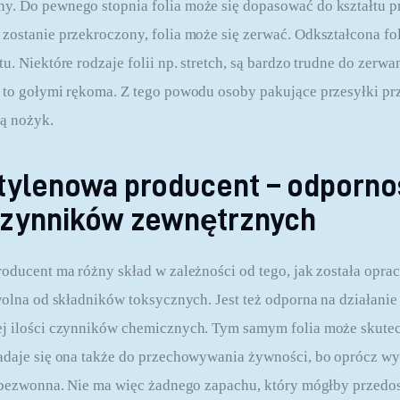
y. Do pewnego stopnia folia może się dopasować do kształtu p
zostanie przekroczony, folia może się zerwać. Odkształcona fol
u. Niektóre rodzaje folii np. stretch, są bardzo trudne do zerwani
 to gołymi rękoma. Z tego powodu osoby pakujące przesyłki pr
ą nożyk.
etylenowa producent – odporno
 czynników zewnętrznych
roducent ma różny skład w zależności od tego, jak została opr
wolna od składników toksycznych. Jest też odporna na działanie 
ej ilości czynników chemicznych. Tym samym folia może skutec
adaje się ona także do przechowywania żywności, bo oprócz wy
t bezwonna. Nie ma więc żadnego zapachu, który mógłby przedos