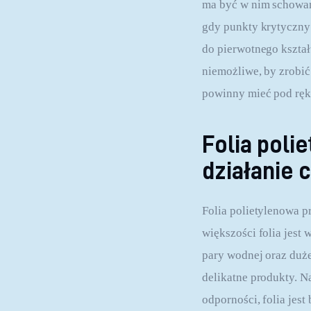
ma być w nim schowan
gdy punkty krytyczny 
do pierwotnego kształt
niemożliwe, by zrobić
powinny mieć pod ręk
Folia poli
działanie
Folia polietylenowa p
większości folia jest 
pary wodnej oraz duż
delikatne produkty. N
odporności, folia jes