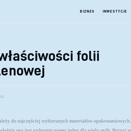
BIZNES
INWESTYCJE
właściwości folii
lenowej
022
ależy do najczęściej wybieranych materiałów opakowaniowych. 
 właśnie ona jest wyborem numer jeden dla wielu osób. Poznaj wł