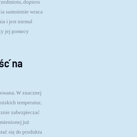
rzedmiotu, dopiero 
ia samoistnie wraca 
a i jest niemal 
zy jej pomocy 
ść na
acowana. W znacznej 
niskich temperatur, 
znie zabezpieczać 
mienionej już 
tać się do produktu 