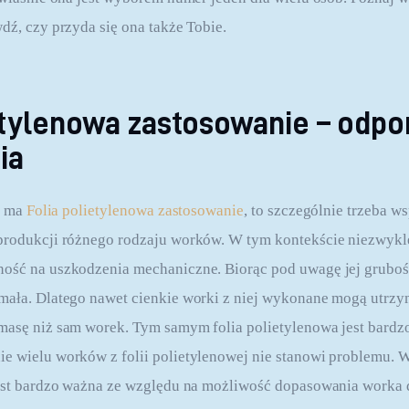
dź, czy przyda się ona także Tobie.
etylenowa zastosowanie – odpo
ia
e ma 
Folia polietylenowa zastosowanie
, to szczególnie trzeba w
produkcji różnego rodzaju worków. W tym kontekście niezwykle 
ość na uszkodzenia mechaniczne. Biorąc pod uwagę jej grubość
mała. Dlatego nawet cienkie worki z niej wykonane mogą utrzy
masę niż sam worek. Tym samym folia polietylenowa jest bardzo 
e wielu worków z folii polietylenowej nie stanowi problemu. 
jest bardzo ważna ze względu na możliwość dopasowania worka d