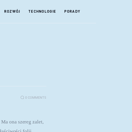
ROZWÓJ
TECHNOLOGIE
PORADY
0
COMMENTS
Ma ona szereg zalet, 
aściwości folii 