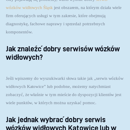
wózków widłowych Śląsk
 jest obszarem, na którym działa wiele 
firm oferujących usługi w tym zakresie, które obejmują 
diagnostykę, fachowe naprawy i sprzedaż potrzebnych 
komponentów.
Jak znaleźć dobry serwisów wózków
widłowych?
Jeśli wpiszemy do wyszukiwarki słowa takie jak „serwis wózków
widłowych Katowice” lub podobne, możemy natychmiast
zobaczyć, że właśnie w tym mieście do dyspozycji klientów jest
wiele punktów, w których można uzyskać pomoc.
Jak jednak wybrać dobry serwis
wózków widłowych Katowice lub w