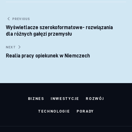
Nawigacja wpisu
PREVIOUS
Wyświetlacze szerokoformatowe- rozwiązania
dla różnych gałęzi przemysłu
NEXT
Realia pracy opiekunek w Niemczech
BIZNES
INWESTYCJE
ROZWÓJ
TECHNOLOGIE
PORADY