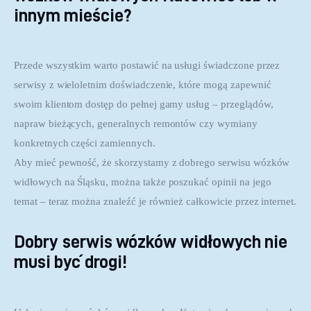
innym mieście?
Przede wszystkim warto postawić na usługi świadczone przez
serwisy z wieloletnim doświadczenie, które mogą zapewnić
swoim klientom dostęp do pełnej gamy usług – przeglądów,
napraw bieżących, generalnych remontów czy wymiany
konkretnych części zamiennych.
Aby mieć pewność, że skorzystamy z dobrego serwisu wózków 
widłowych na Śląsku, można także poszukać opinii na jego 
temat – teraz można znaleźć je również całkowicie przez internet.
Dobry serwis wózków widłowych nie
musi być drogi!