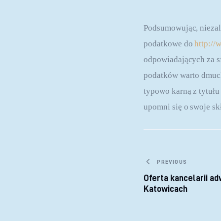
Podsumowując, niezale
podatkowe do
http://
odpowiadających za sf
podatków warto dmucha
typowo karną z tytuł
upomni się o swoje sk
Nawigacja
PREVIOUS
Oferta kancelarii a
Katowicach