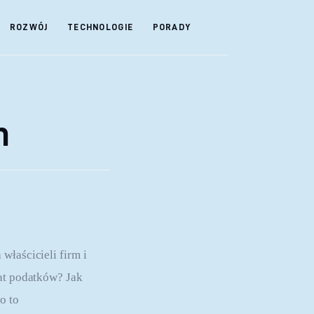
ROZWÓJ
TECHNOLOGIE
PORADY
m
łaścicieli firm i 
at podatków? Jak 
o to 