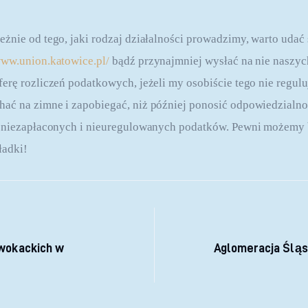
żnie od tego, jaki rodzaj działalności prowadzimy, warto udać 
www.union.katowice.pl/
bądź przynajmniej wysłać na nie naszy
erę rozliczeń podatkowych, jeżeli my osobiście tego nie regu
ć na zimne i zapobiegać, niż później ponosić odpowiedzialnoś
u niezapłaconych i nieuregulowanych podatków. Pewni możemy 
ładki!
 wpisu
dwokackich w
Aglomeracja Śląs