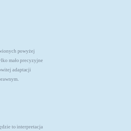
awionych powyżej
ylko mało precyzyjne
witej adaptacji
 prawnym.
dzie to interpretacja