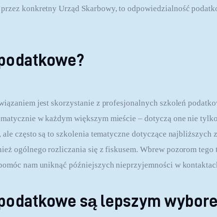
przez konkretny Urząd Skarbowy, to odpowiedzialność podatk
 podatkowe?
iązaniem jest skorzystanie z profesjonalnych szkoleń podatko
ematycznie w każdym większym mieście – dotyczą one nie tylk
 ale często są to szkolenia tematyczne dotyczące najbliższych
eż ogólnego rozliczania się z fiskusem. Wbrew pozorom tego t
 pomóc nam uniknąć późniejszych nieprzyjemności w kontaktach
 podatkowe są lepszym wybor