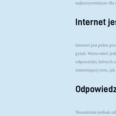
najkorzystniejsze dla 
Internet j
Internet jest pełen p
pytań. Warto mieć jed
odpowiedzi, których 
zmieniającej sens, ja
Odpowiedz
Niezależnie jednak od