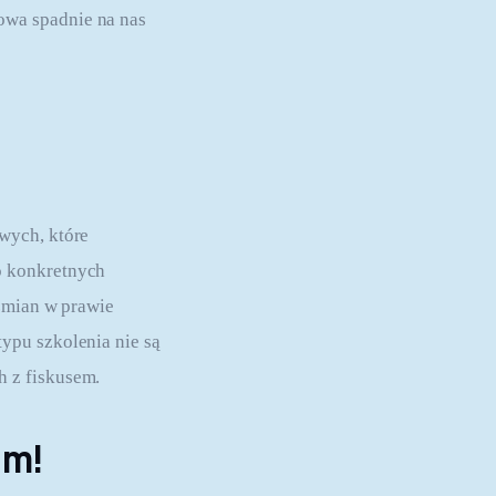
owa spadnie na nas
wych, które
o konkretnych
 zmian w prawie
ypu szkolenia nie są
 z fiskusem.
em!