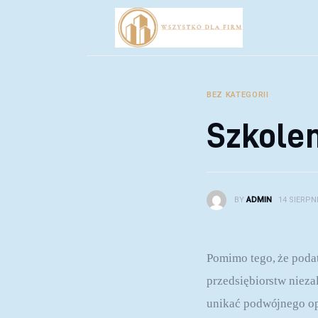
Biznes
Inwestycje
Rozwój
BEZ KATEGORII
Technologie
Szkolen
Porady
BY
ADMIN
14 SIERPNI
Pomimo tego, że podatk
przedsiębiorstw nieza
unikać podwójnego opo