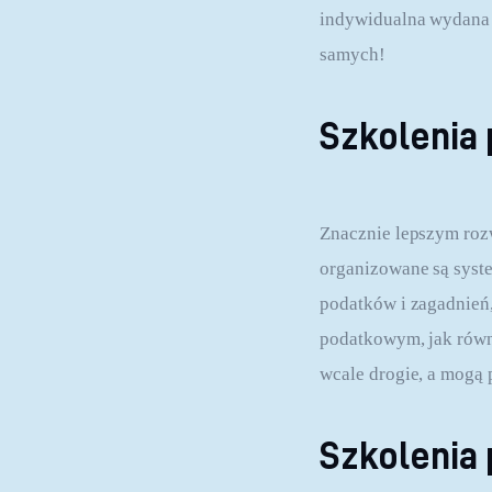
indywidualna wydana 
samych!
Szkolenia
Znacznie lepszym rozw
organizowane są syst
podatków i zagadnień,
podatkowym, jak równi
wcale drogie, a mogą
Szkolenia