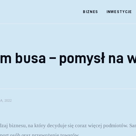
BIZNES
INWESTYCJE
m busa – pomysł na 
A, 2022
zaj biznesu, na który decyduje się coraz więcej podmiotów. 
sport osób oraz przewożenie towarów.