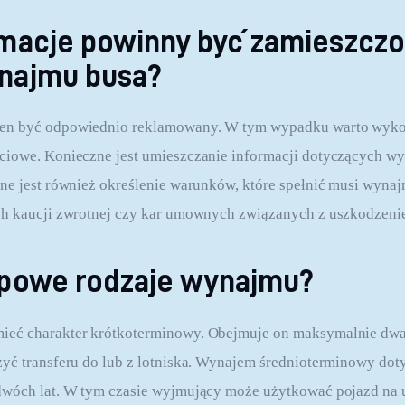
ormacje powinny być zamieszcz
ynajmu busa?
ien być odpowiednio reklamowany. W tym wypadku warto wykor
ciowe. Konieczne jest umieszczanie informacji dotyczących wy
ne jest również określenie warunków, które spełnić musi wynaj
ch kaucji zwrotnej czy kar umownych związanych z uszkodzeni
typowe rodzaje wynajmu?
eć charakter krótkoterminowy. Obejmuje on maksymalnie dwad
yć transferu do lub z lotniska. Wynajem średnioterminowy dot
dwóch lat. W tym czasie wyjmujący może użytkować pojazd na