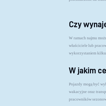
Czy wynaj
W ramach najmu można
właściciele lub praco
wykorzystaniem kilk
W jakim c
Pojazdy mogą być wyk
wakacyjne oraz trans
pracowników sezonowyc