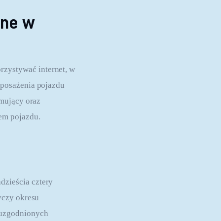
one w
zystywać internet, w 
posażenia pojazdu 
mujący oraz 
em pojazdu.
zieścia cztery 
yczy okresu 
 uzgodnionych 