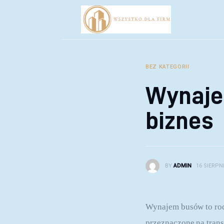
Biznes
Inwestycje
Rozwój
BEZ KATEGORII
Technologie
Wynaje
Porady
biznes
BY
ADMIN
16 SIERPNI
Wynajem busów to rod
przeznaczone na tran