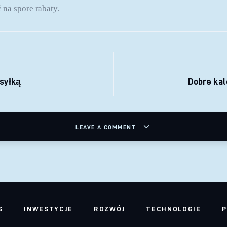
 na spore rabaty.
 wpisu
syłką
Dobre kal
LEAVE A COMMENT
S
INWESTYCJE
ROZWÓJ
TECHNOLOGIE
P