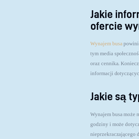
Jakie inf
ofercie w
Wynajem busa
 powin
tym media społecznoś
oraz cennika. Koniecz
informacji dotyczący
Jakie są 
Wynajem busa może mi
godziny i może dotycz
nieprzekraczającego 