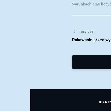
warunkach oraz liczyć
Nawigacja
PREVIOUS
Pakowanie przed wy
BIZNE