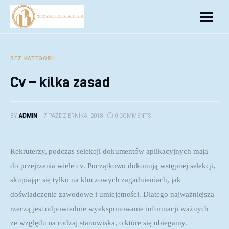
Biznes
Inwestycje
BEZ KATEGORII
Cv – kilka zasad
Rozwój
Technologie
BY
ADMIN
7 PAŹDZIERNIKA, 2018
0
COMMENTS
Porady
Rekruterzy, podczas selekcji dokumentów aplikacyjnych mają 
do przejrzenia wiele cv. Początkowo dokonują wstępnej selekcji, 
skupiając się tylko na kluczowych zagadnieniach, jak 
doświadczenie zawodowe i umiejętności. Dlatego najważniejszą 
rzeczą jest odpowiednie wyeksponowanie informacji ważnych 
ze względu na rodzaj stanowiska, o które się ubiegamy.