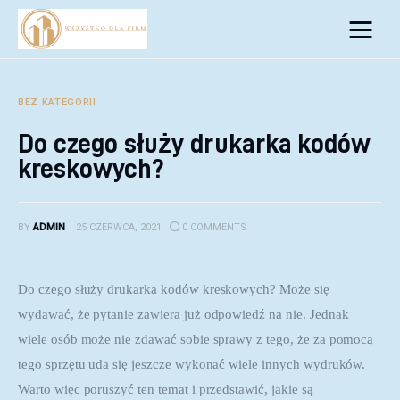
Biznes
Inwestycje
BEZ KATEGORII
Do czego służy drukarka kodów
Rozwój
kreskowych?
Technologie
BY
ADMIN
25 CZERWCA, 2021
0
COMMENTS
Porady
Do czego służy drukarka kodów kreskowych? Może się 
wydawać, że pytanie zawiera już odpowiedź na nie. Jednak 
wiele osób może nie zdawać sobie sprawy z tego, że za pomocą 
tego sprzętu uda się jeszcze wykonać wiele innych wydruków. 
Warto więc poruszyć ten temat i przedstawić, jakie są 