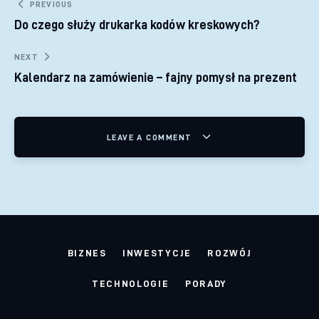
Nawigacja wpisu
PREVIOUS
Do czego służy drukarka kodów kreskowych?
NEXT
Kalendarz na zamówienie – fajny pomysł na prezent
LEAVE A COMMENT
BIZNES
INWESTYCJE
ROZWÓJ
TECHNOLOGIE
PORADY