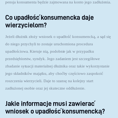
pensja konsumenta będzie zajmowana na konto jego zadłużenia.
Co upadłość konsumencka daje
wierzycielom?
Jeżeli dłużnik złoży wniosek o upadłość konsumencką, a sąd się 
do niego przychyli to zostaje uruchomiona procedura 
upadłościowa. Kieruje nią, podobnie jak w przypadku 
przedsiębiorstw, syndyk. Jego zadaniem jest szczegółowe 
zbadanie sytuacji materialnej dłużnika oraz takie wykorzystanie 
jego składników majątku, aby choćby częściowo zaspokoić 
roszczenia wierzycieli. Daje to szansę na kolejny start 
zadłużonej osobie oraz jej skuteczne oddłużenie.
Jakie informacje musi zawierać
wniosek o upadłość konsumencką?