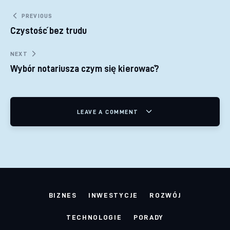
Nawigacja wpisu
PREVIOUS
Czystość bez trudu
NEXT
Wybór notariusza czym się kierować?
LEAVE A COMMENT
BIZNES
INWESTYCJE
ROZWÓJ
TECHNOLOGIE
PORADY