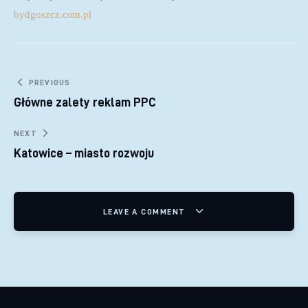
bydgoszcz.com.pl
Nawigacja wpisu
PREVIOUS
Główne zalety reklam PPC
NEXT
Katowice – miasto rozwoju
LEAVE A COMMENT