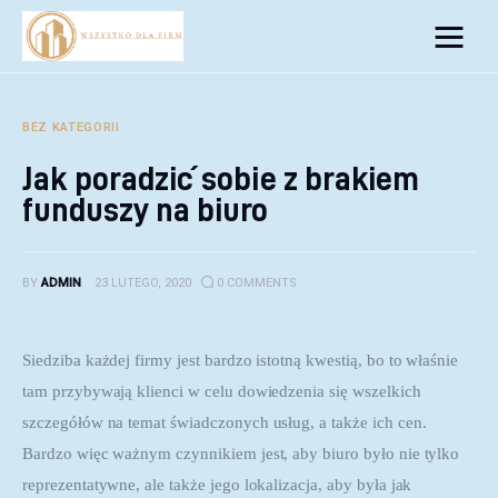
Biznes
Inwestycje
BEZ KATEGORII
Jak poradzić sobie z brakiem
Rozwój
funduszy na biuro
Technologie
BY
ADMIN
23 LUTEGO, 2020
0
COMMENTS
Porady
Siedziba każdej firmy jest bardzo istotną kwestią, bo to właśnie 
tam przybywają klienci w celu dowiedzenia się wszelkich 
szczegółów na temat świadczonych usług, a także ich cen. 
Bardzo więc ważnym czynnikiem jest, aby biuro było nie tylko 
reprezentatywne, ale także jego lokalizacja, aby była jak 