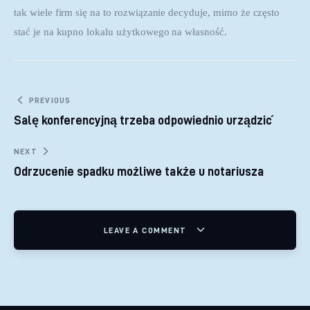
tak wiele firm się na to rozwiązanie decyduje, mimo że często 
stać je na kupno lokalu użytkowego na własność.
Nawigacja wpisu
PREVIOUS
Salę konferencyjną trzeba odpowiednio urządzić
NEXT
Odrzucenie spadku możliwe także u notariusza
LEAVE A COMMENT