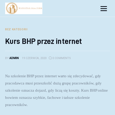
Biznes
Inwestycje
BEZ KATEGORII
Kurs BHP przez internet
Rozwój
Technologie
BY
ADMIN
19 CZERWCA, 2020
0
COMMENTS
Porady
Na szkolenie BHP przez internet warto się zdecydować, gdy 
pracodawca musi przeszkolić dużą grupę pracowników, gdy 
szkolenie oznacza dojazd, gdy liczą się koszty. Kurs BHP online 
bowiem oznacza szybkie, fachowe i tańsze szkolenie 
pracowników.