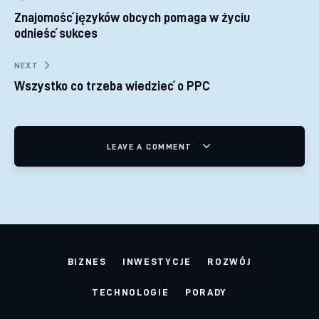
Nawigacja wpisu
Znajomość języków obcych pomaga w życiu
odnieść sukces
NEXT
Wszystko co trzeba wiedzieć o PPC
LEAVE A COMMENT
BIZNES
INWESTYCJE
ROZWÓJ
TECHNOLOGIE
PORADY