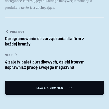
dostępność interesujących każdego nabywcę informacji o 
produkcie także jest zachęcająca.
Nawigacja wpisu
PREVIOUS
Oprogramowanie do zarządzania dla firm z
każdej branży
NEXT
4 zalety palet plastikowych, dzięki którym
usprawnisz pracę swojego magazynu
LEAVE A COMMENT