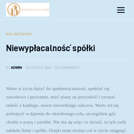
Biznes
Inwestycje
BEZ KATEGORII
Niewypłacalność spółki
Rozwój
Technologie
BY
ADMIN
24 LUTEGO, 2022
0
COMMENTS
Porady
Warto w życiu dążyć do spełnienia marzeń, spełniać się 
zawodowo i prywatnie, mieć plany na przyszłość i czerpać 
radość z każdego, nawet niewielkiego sukcesu. Warto też się 
poświęcić w dążeniu do określonego celu, szczególnie gdy 
chodzi o pracę i zarobki. Nie ma się więc co dziwić, że tyle osób 
zakłada firmy i spółki. Dzięki temu można coś w życiu osiągnąć.