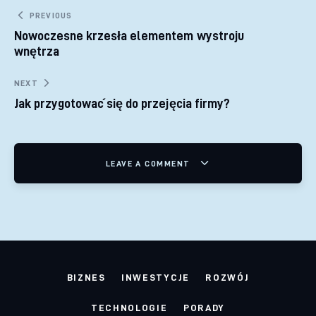
Nawigacja wpisu
PREVIOUS
Nowoczesne krzesła elementem wystroju
wnętrza
NEXT
Jak przygotować się do przejęcia firmy?
LEAVE A COMMENT
BIZNES
INWESTYCJE
ROZWÓJ
TECHNOLOGIE
PORADY