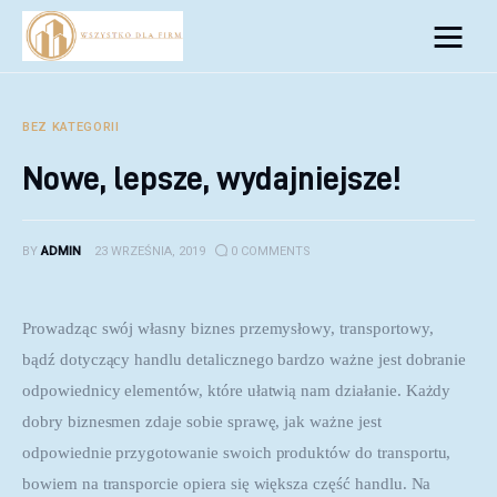
Biznes
Inwestycje
BEZ KATEGORII
Nowe, lepsze, wydajniejsze!
Rozwój
Technologie
BY
ADMIN
23 WRZEŚNIA, 2019
0
COMMENTS
Porady
Prowadząc swój własny biznes przemysłowy, transportowy, 
bądź dotyczący handlu detalicznego bardzo ważne jest dobranie 
odpowiednicy elementów, które ułatwią nam działanie. Każdy 
dobry biznesmen zdaje sobie sprawę, jak ważne jest 
odpowiednie przygotowanie swoich produktów do transportu, 
bowiem na transporcie opiera się większa część handlu. Na 