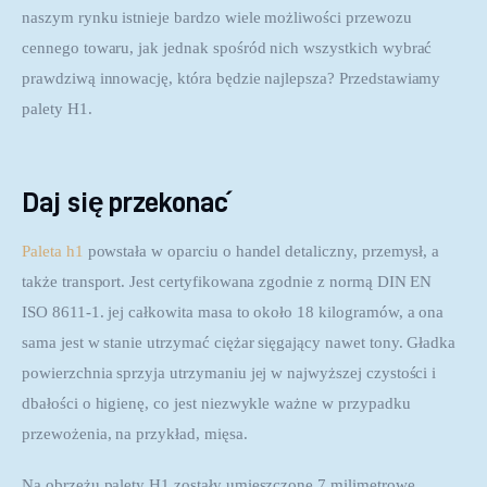
naszym rynku istnieje bardzo wiele możliwości przewozu 
cennego towaru, jak jednak spośród nich wszystkich wybrać 
prawdziwą innowację, która będzie najlepsza? Przedstawiamy 
palety H1.
Daj się przekonać
Paleta h1
 powstała w oparciu o handel detaliczny, przemysł, a 
także transport. Jest certyfikowana zgodnie z normą DIN EN 
ISO 8611-1. jej całkowita masa to około 18 kilogramów, a ona 
sama jest w stanie utrzymać ciężar sięgający nawet tony. Gładka 
powierzchnia sprzyja utrzymaniu jej w najwyższej czystości i 
dbałości o higienę, co jest niezwykle ważne w przypadku 
przewożenia, na przykład, mięsa.
Na obrzeżu palety H1 zostały umieszczone 7 milimetrowe 