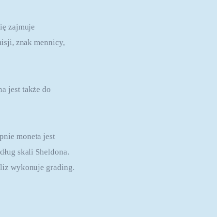
ię zajmuje 
isji, znak mennicy, 
 jest także do 
pnie moneta jest 
dług skali Sheldona. 
liz wykonuje grading.