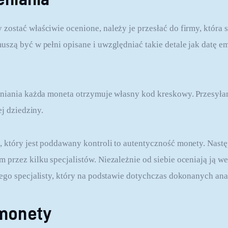
ostać właściwie ocenione, należy je przesłać do firmy, która s
szą być w pełni opisane i uwzględniać takie detale jak datę em
niania każda moneta otrzymuje własny kod kreskowy. Przesyłana
ej dziedziny.
który jest poddawany kontroli to autentyczność monety. Nastę
przez kilku specjalistów. Niezależnie od siebie oceniają ją we
ego specjalisty, który na podstawie dotychczas dokonanych ana
monety