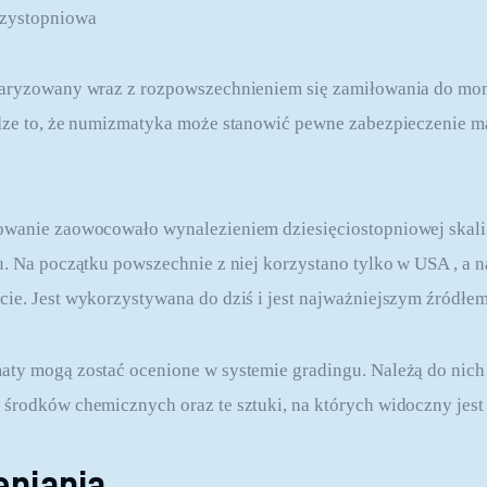
rzystopniowa
laryzowany wraz z rozpowszechnieniem się zamiłowania do mone
dze to, że numizmatyka może stanowić pewne zabezpieczenie ma
owanie zaowocowało wynalezieniem dziesięciostopniowej skali
u. Na początku powszechnie z niej korzystano tylko w USA , a na
cie. Jest wykorzystywana do dziś i jest najważniejszym źródł
aty mogą zostać ocenione w systemie gradingu. Należą do nich
środków chemicznych oraz te sztuki, na których widoczny jest 
eniania