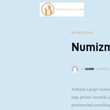
Biznes
Inwestycje
Rozwój
BEZ KATEGORII
Technologie
Numizma
Porady
BY
ADMIN
20 MARCA,
Jednym z pojęć wykor
lupę pewne czynniki j
powierzchni,wszelkie