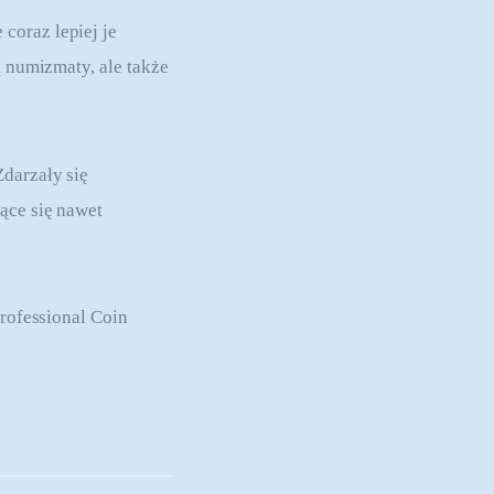
coraz lepiej je 
ą numizmaty, ale także 
darzały się 
ące się nawet 
Professional Coin 