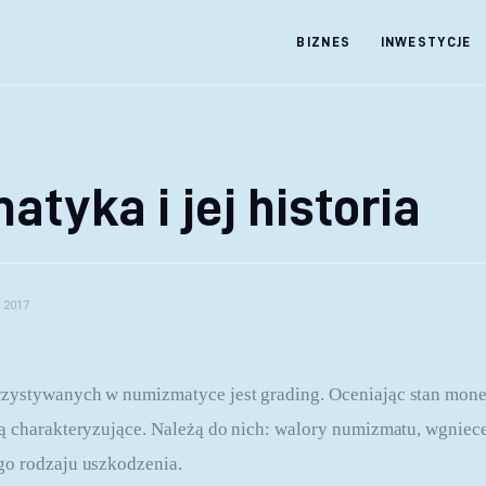
BIZNES
INWESTYCJE
tyka i jej historia
 2017
zystywanych w numizmatyce jest grading. Oceniając stan monet
ą charakteryzujące. Należą do nich: walory numizmatu, wgniecen
go rodzaju uszkodzenia.