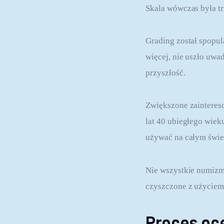
Skala wówczas była t
Grading został spopu
więcej, nie uszło uwa
przyszłość.
Zwiększone zainteres
lat 40 ubiegłego wiek
używać na całym świe
Nie wszystkie numizm
czyszczone z użyciem 
Proces oc