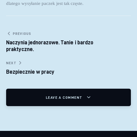
dlatego wysyłanie paczek jest tak częste.
Nawigacja wpisu
PREVIOUS
Naczynia jednorazowe. Tanie i bardzo
praktyczne.
NEXT
Bezpiecznie w pracy
LEAVE A COMMENT