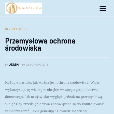
Biznes
Inwestycje
BEZ KATEGORII
Przemysłowa ochrona
Rozwój
środowiska
Technologie
BY
ADMIN
19 LISTOPADA, 2018
Porady
Każdy z nas wie, jak ważna jest ochrona środowiska. Wielu 
wykorzystuje tę wiedzę w obrębie własnego gospodarstwa 
domowego. Jak to zjawisko wygląda jednak na przemysłową 
skalę? Czy przedsiębiorstwa zobowiązane są do kontrolowania 
zanieczyszczeń, jakie generują? Dowiedz się więcej!