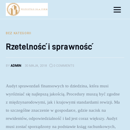
Biznes
Inwestycje
BEZ KATEGORII
Rzetelność i sprawność
Rozwój
Technologie
BY
ADMIN
30 MAJA, 2018
0
COMMENTS
Porady
Audyt sprawozdań finansowych to dziedzina, która musi 
wyróżniać się najlepszą jakością. Procedury muszą być zgodne 
z międzynarodowymi, jak i krajowymi standardami rewizji. Ma 
to szczególne znaczenie w gospodarce, gdzie nacisk na 
rewidentów, odpowiedzialność i ład jest coraz większy. Audyt 
musi zostać sporządzony na podstawie ksiąg rachunkowych, 