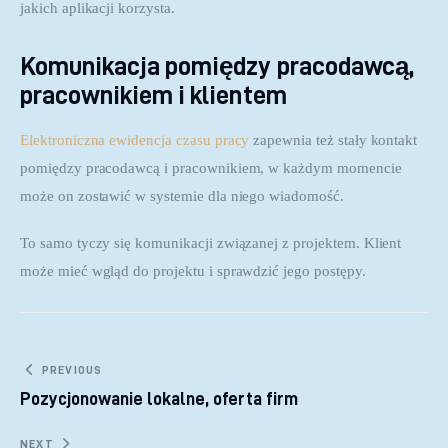
jakich aplikacji korzysta.
Komunikacja pomiędzy pracodawcą,
pracownikiem i klientem
Elektroniczna ewidencja czasu pracy
 zapewnia też stały kontakt 
pomiędzy pracodawcą i pracownikiem, w każdym momencie 
może on zostawić w systemie dla niego wiadomość.
To samo tyczy się komunikacji związanej z projektem. Klient 
może mieć wgląd do projektu i sprawdzić jego postępy.
Nawigacja wpisu
PREVIOUS
Pozycjonowanie lokalne, oferta firm
NEXT