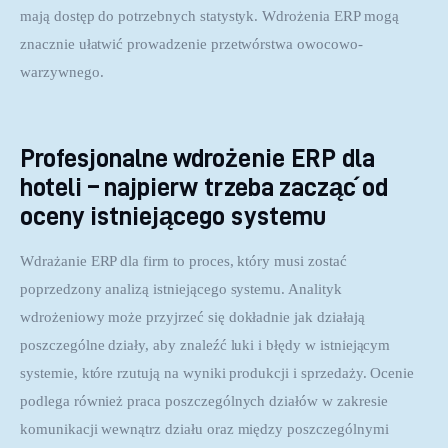
mają dostęp do potrzebnych statystyk. Wdrożenia ERP mogą 
znacznie ułatwić prowadzenie przetwórstwa owocowo-
warzywnego.
Profesjonalne wdrożenie ERP dla
hoteli – najpierw trzeba zacząć od
oceny istniejącego systemu
Wdrażanie ERP dla firm to proces, który musi zostać 
poprzedzony analizą istniejącego systemu. Analityk 
wdrożeniowy może przyjrzeć się dokładnie jak działają 
poszczególne działy, aby znaleźć luki i błędy w istniejącym 
systemie, które rzutują na wyniki produkcji i sprzedaży. Ocenie 
podlega również praca poszczególnych działów w zakresie 
komunikacji wewnątrz działu oraz między poszczególnymi 