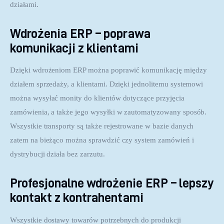
działami.
Wdrożenia ERP – poprawa
komunikacji z klientami
Dzięki wdrożeniom ERP można poprawić komunikację między 
działem sprzedaży, a klientami. Dzięki jednolitemu systemowi 
można wysyłać monity do klientów dotyczące przyjęcia 
zamówienia, a także jego wysyłki w zautomatyzowany sposób. 
Wszystkie transporty są także rejestrowane w bazie danych 
zatem na bieżąco można sprawdzić czy system zamówień i 
dystrybucji działa bez zarzutu.
Profesjonalne wdrożenie ERP – lepszy
kontakt z kontrahentami
Wszystkie dostawy towarów potrzebnych do produkcji 