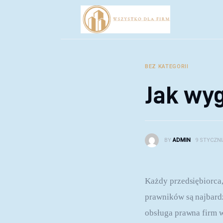
Biznes
Inwestycje
Rozwój
BEZ KATEGORII
Technologie
Jak wy
Porady
BY
ADMIN
9 STYCZNI
Każdy przedsiębiorca, 
prawników są najbardz
obsługa prawna firm 