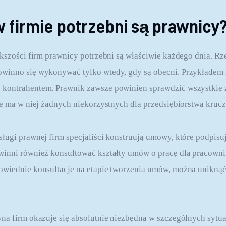
 firmie potrzebni są prawnicy
ększości firm prawnicy potrzebni są właściwie każdego dnia. Rze
winno się wykonywać tylko wtedy, gdy są obecni. Przykładem 
kontrahentem. Prawnik zawsze powinien sprawdzić wszystkie 
ie ma w niej żadnych niekorzystnych dla przedsiębiorstwa kruc
ługi prawnej firm specjaliści konstruują umowy, które podpisuj
inni również konsultować kształty umów o pracę dla pracownik
owiednie konsultacje na etapie tworzenia umów, można uniknąć
na firm okazuje się absolutnie niezbędna w szczególnych sytuac