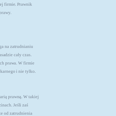
j firmie. Prawnik 
prawy.
ga na zatrudnianiu 
asadzie cały czas. 
ach prawa. W firmie 
arnego i nie tylko. 
rią prawną. W takiej 
nach. Jeśli zaś 
e od zatrudnienia 