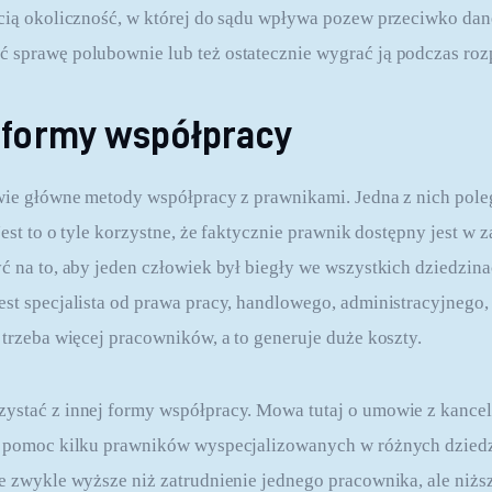
ścią okoliczność, w której do sądu wpływa pozew przeciwko dane
 sprawę polubownie lub też ostatecznie wygrać ją podczas roz
 formy współpracy
dwie główne metody współpracy z prawnikami. Jedna z nich pole
 Jest to o tyle korzystne, że faktycznie prawnik dostępny jest w z
yć na to, aby jeden człowiek był biegły we wszystkich dziedzin
st specjalista od prawa pracy, handlowego, administracyjnego, k
 trzeba więcej pracowników, a to generuje duże koszty.
ystać z innej formy współpracy. Mowa tutaj o umowie z kancela
ę pomoc kilku prawników wyspecjalizowanych w różnych dziedzi
ne zwykle wyższe niż zatrudnienie jednego pracownika, ale niższ