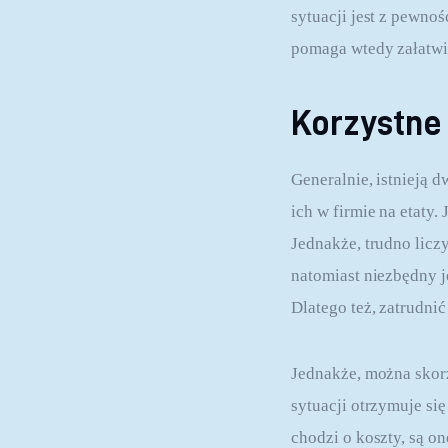
sytuacji jest z pewno
pomaga wtedy załatwić
Korzystne
Generalnie, istnieją 
ich w firmie na etaty.
Jednakże, trudno licz
natomiast niezbędny je
Dlatego też, zatrudnić
Jednakże, można skorz
sytuacji otrzymuje si
chodzi o koszty, są o