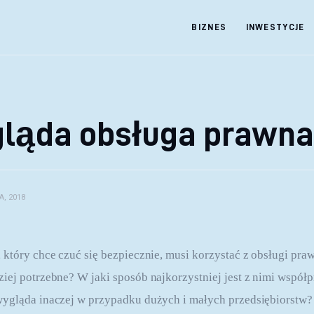
BIZNES
INWESTYCJE
gląda obsługa prawna
A, 2018
który chce czuć się bezpiecznie, musi korzystać z obsługi prawn
iej potrzebne? W jaki sposób najkorzystniej jest z nimi współ
wygląda inaczej w przypadku dużych i małych przedsiębiorstw?