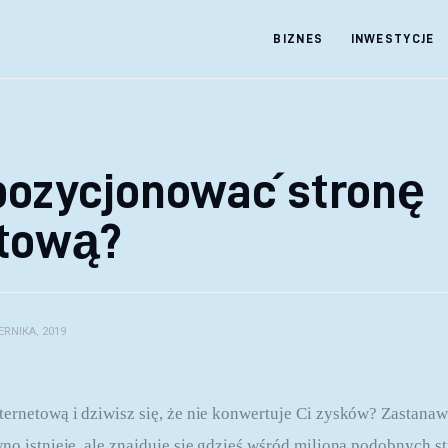
BIZNES
INWESTYCJE
pozycjonować stronę
etową?
ERNIKA, 2019
ternetową i dziwisz się, że nie konwertuje Ci zysków? Zastanawi
no istnieje, ale znajduje się gdzieś wśród miliona podobnych s