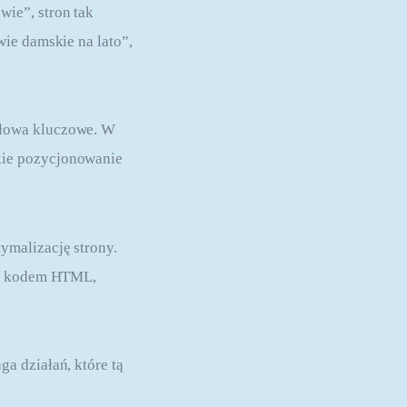
ie”, stron tak 
ie damskie na lato”, 
słowa kluczowe. W 
kie pozycjonowanie 
ymalizację strony. 
 z kodem HTML, 
a działań, które tą 