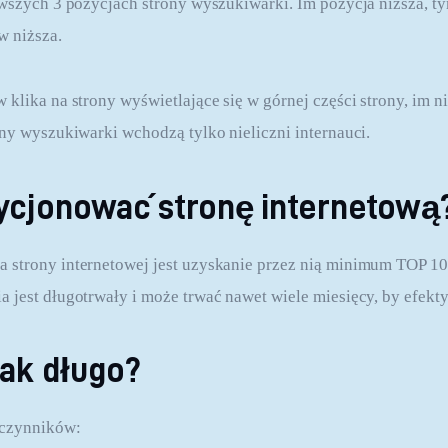
rwszych 3 pozycjach strony wyszukiwarki. Im pozycja niższa, ty
w niższa.
klika na strony wyświetlające się w górnej części strony, im ni
ony wyszukiwarki wchodzą tylko nieliczni internauci.
ycjonować stronę internetową
strony internetowej jest uzyskanie przez nią minimum TOP 10, n
 jest długotrwały i może trwać nawet wiele miesięcy, by efekt
ak długo?
 czynników: