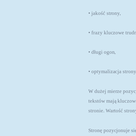
• jakość strony,
• frazy kluczowe trud
• długi ogon,
• optymalizacja strony
W dużej mierze pozycj
tekstów mają kluczow
stronie. Wartość stro
Stronę pozycjonuje si