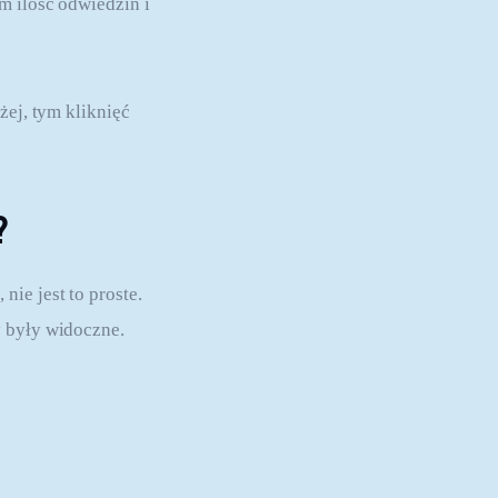
m ilość odwiedzin i 
żej, tym kliknięć 
?
ie jest to proste. 
y były widoczne.