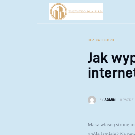
Biznes
Inwestycje
Rozwój
BEZ KATEGORII
Technologie
Jak wy
Porady
intern
BY
ADMIN
10 PAŹDZI
Masz własną stronę in
ogóle istnieje? Na pew