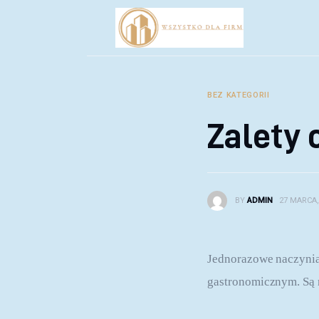
Biznes
Inwestycje
Rozwój
BEZ KATEGORII
Technologie
Zalety
Porady
BY
ADMIN
27 MARCA,
Jednorazowe naczynia
gastronomicznym. Są ni