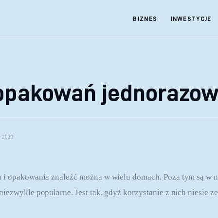
BIZNES
INWESTYCJE
 opakowań jednorazo
 2020
 i opakowania znaleźć można w wielu domach. Poza tym są w n
ezwykle popularne. Jest tak, gdyż korzystanie z nich niesie ze 