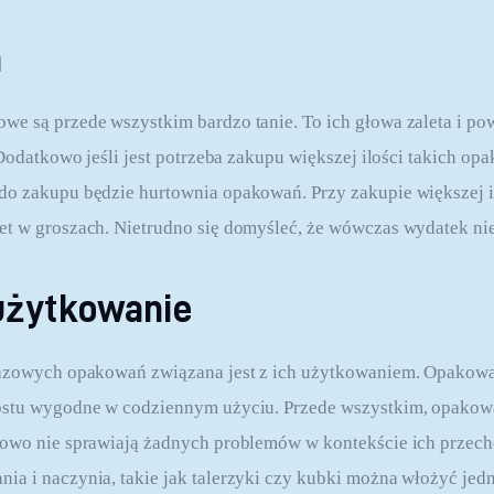
a
e są przede wszystkim bardzo tanie. To ich głowa zaleta i pow
. Dodatkowo jeśli jest potrzeba zakupu większej ilości takich o
o zakupu będzie hurtownia opakowań. Przy zakupie większej il
t w groszach. Nietrudno się domyśleć, że wówczas wydatek ni
użytkowanie
razowych opakowań związana jest z ich użytkowaniem. Opakowan
ostu wygodne w codziennym użyciu. Przede wszystkim, opakow
kowo nie sprawiają żadnych problemów w kontekście ich przec
a i naczynia, takie jak talerzyki czy kubki można włożyć jed