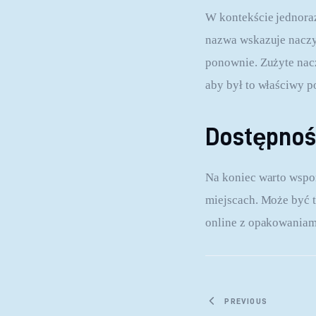
W kontekście jednoraz
nazwa wskazuje naczyn
ponownie. Zużyte nacz
aby był to właściwy 
Dostępno
Na koniec warto wspo
miejscach. Może być 
online z opakowaniam
Nawigacja
PREVIOUS