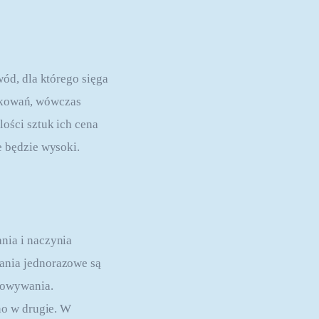
ód, dla którego sięga 
pakowań, wówczas 
ości sztuk ich cena 
e będzie wysoki.
ia i naczynia 
ania jednorazowe są 
howywania. 
no w drugie. W 