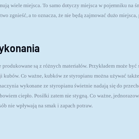
mują wiele miejsca. To samo dotyczy miejsca w pojemniku na ś
wo zgnieść, a to oznacza, że nie będą zajmować dużo miejsca,
wykonania
 produkowane są z różnych materiałów. Przykładem może być s
cji kubów. Co ważne, kubków ze styropianu można używać także
aczynia wykonane ze styropianu świetnie nadają się do przec
bowiem ciepło. Posiłki zatem nie stygną. Co ważne, jednorazow
sób nie wpływają na smak i zapach potraw.