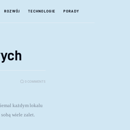
ROZWÓJ
TECHNOLOGIE
PORADY
wych
0
COMMENTS
iemal każdym lokalu 
sobą wiele zalet.