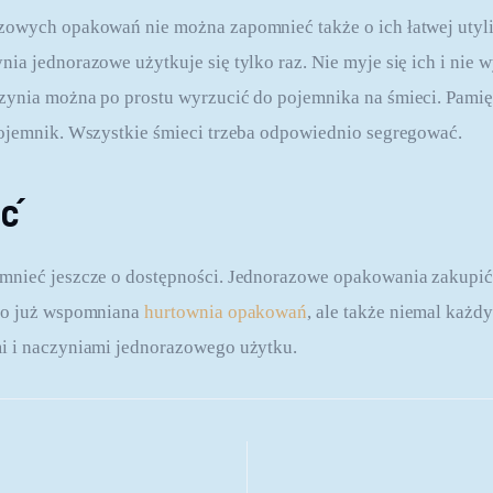
owych opakowań nie można zapomnieć także o ich łatwej utyliz
ia jednorazowe użytkuje się tylko raz. Nie myje się ich i nie w
ynia można po prostu wyrzucić do pojemnika na śmieci. Pamięt
pojemnik. Wszystkie śmieci trzeba odpowiednio segregować.
ść
mnieć jeszcze o dostępności. Jednorazowe opakowania zakupić
to już wspomniana 
hurtownia opakowań
, ale także niemal każdy
i i naczyniami jednorazowego użytku.
 wpisu