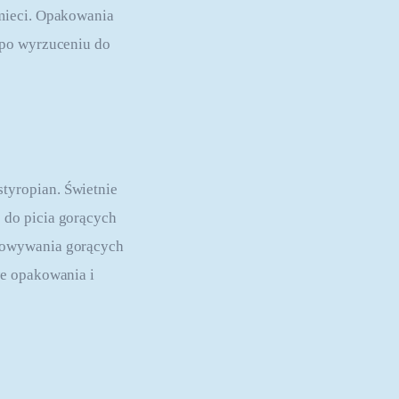
mieci. Opakowania 
 po wyrzuceniu do 
tyropian. Świetnie 
 do picia gorących 
howywania gorących 
e opakowania i 