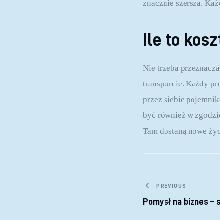
znacznie szersza. Każ
Ile to kosz
Nie trzeba przeznacz
transporcie. Każdy p
przez siebie pojemnik
być również w zgodzie
Tam dostaną nowe życ
Nawigacja
PREVIOUS
Pomysł na biznes – s