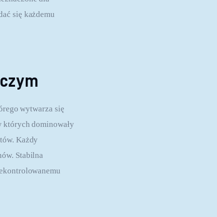
dać się każdemu 
wczym
tórego wytwarza się 
 w których dominowały 
ntów. Każdy 
ów. Stabilna 
niekontrolowanemu 