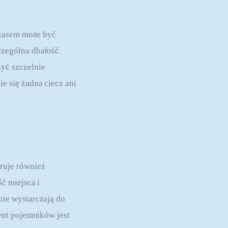
Czasem może być 
zególna dbałość 
ć szczelnie 
 się żadna ciecz ani 
eruje również 
ć miejsca i 
ie wystarczają do 
ent pojemników jest 