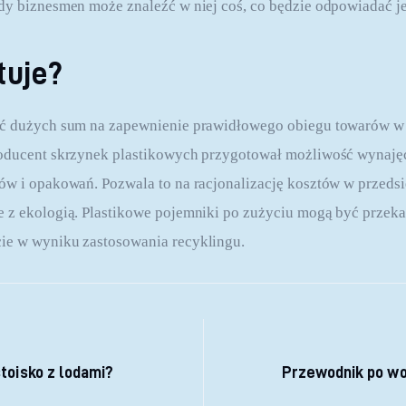
dy biznesmen może znaleźć w niej coś, co będzie odpowiadać j
tuje?
ać dużych sum na zapewnienie prawidłowego obiegu towarów w 
roducent skrzynek plastikowych przygotował możliwość wynaj
ów i opakowań. Pozwala to na racjonalizację kosztów w przeds
 z ekologią. Plastikowe pojemniki po zużyciu mogą być przeka
ie w wyniku zastosowania recyklingu.
 wpisu
toisko z lodami?
Przewodnik po wor