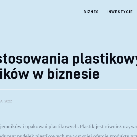
BIZNES
INWESTYCJE
 stosowania plastiko
ików w biznesie
A, 2022
mników i opakowań plastikowych. Plastik jest również używa
oducent pudełek plastikowych ma w swojej ofercie produkty pr