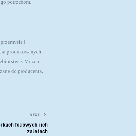
ego potrzebom.
przemyśle i 
ęcia produkowanych 
iębiorstwie. Można 
zane do producenta. 
NEXT
kach foliowych i ich
zaletach