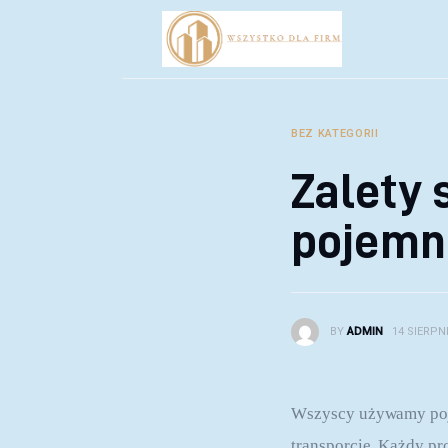
Biznes
Inwestycje
Rozwój
BEZ KATEGORII
Technologie
Zalety
Porady
pojemn
BY
ADMIN
14 SIERPNI
Wszyscy używamy poje
transporcie. Każdy pr