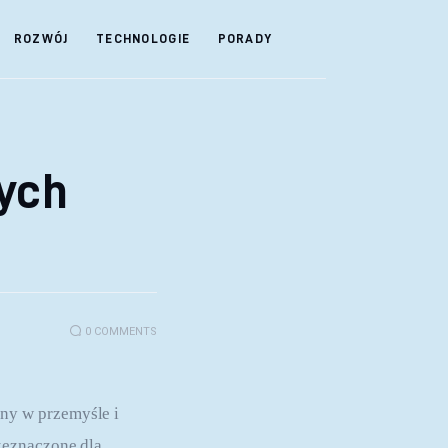
ROZWÓJ
TECHNOLOGIE
PORADY
wych
0
COMMENTS
ny w przemyśle i 
zeznaczone dla 