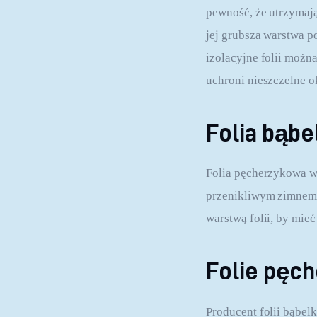
pewność, że utrzymają
jej grubsza warstwa 
izolacyjne folii możn
uchroni nieszczelne 
Folia bąb
Folia pęcherzykowa w 
przenikliwym zimnem,
warstwą folii, by mie
Folie pęc
Producent folii bąbel