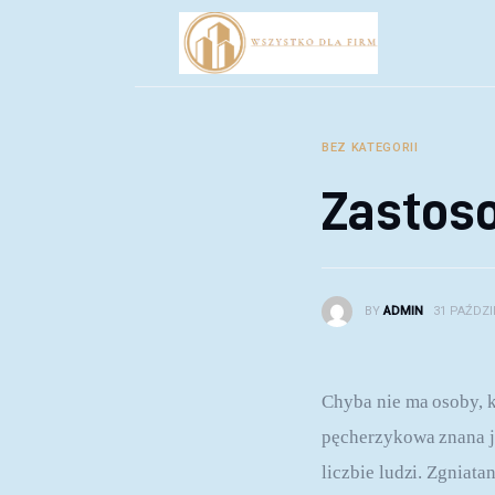
Biznes
Inwestycje
Rozwój
BEZ KATEGORII
Technologie
Zastoso
Porady
BY
ADMIN
31 PAŹDZI
Chyba nie ma osoby, k
pęcherzykowa znana je
liczbie ludzi. Zgnia