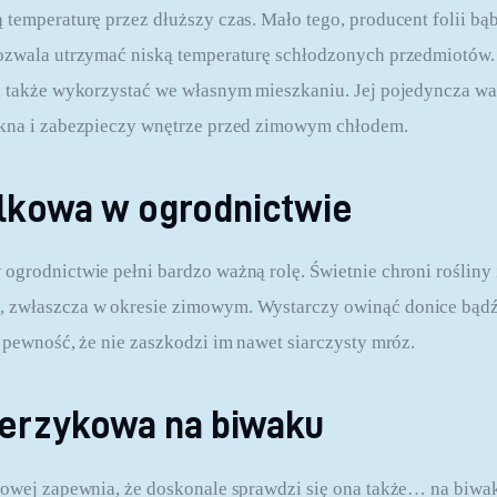
 temperaturę przez dłuższy czas. Mało tego, producent folii bą
pozwala utrzymać niską temperaturę schłodzonych przedmiotów.
a także wykorzystać we własnym mieszkaniu. Jej pojedyncza wa
okna i zabezpieczy wnętrze przed zimowym chłodem.
elkowa w ogrodnictwie
ogrodnictwie pełni bardzo ważną rolę. Świetnie chroni rośliny 
 zwłaszcza w okresie zimowym. Wystarczy owinąć donice bądź
ć pewność, że nie zaszkodzi im nawet siarczysty mróz.
herzykowa na biwaku
kowej zapewnia, że doskonale sprawdzi się ona także… na biwak