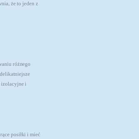
ia, że to jeden z 
waniu różnego 
delikatniejsze 
zolacyjne i 
ące posiłki i mieć 