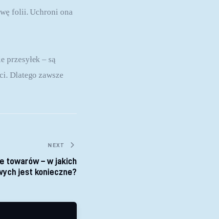
ę folii. Uchroni ona 
e przesyłek – są 
ci. Dlatego zawsze 
NEXT
 towarów – w jakich
ych jest konieczne?