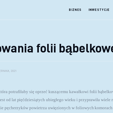
BIZNES
INWESTYCJE
wania folii bąbelkow
ERNIKA, 2021
tóra potrafiłaby się oprzeć kuszącemu kawałkowi folii bąbelkow
st od lat pięćdziesiątych ubiegłego wieku i przyprawiła wiele 
tanie pęcherzyków powietrza uwięzionych w foliowych komorach