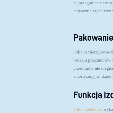
na przegonienie stres
najważniejszych wynal
Pakowanie
Folia pęcherzykowa ch
rodzaju przedmiotów i 
przedmioty nie ulegną
amortyzacyjne, dzięki 
Funkcja iz
Folia bąbelkowa
 wyka