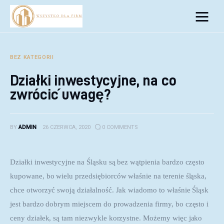
Biznes
Inwestycje
BEZ KATEGORII
Działki inwestycyjne, na co
Rozwój
zwrócić uwagę?
Technologie
BY
ADMIN
26 CZERWCA, 2020
0
COMMENTS
Porady
Działki inwestycyjne na Śląsku są bez wątpienia bardzo często 
kupowane, bo wielu przedsiębiorców właśnie na terenie śląska, 
chce otworzyć swoją działalność. Jak wiadomo to właśnie Śląsk 
jest bardzo dobrym miejscem do prowadzenia firmy, bo często i 
ceny działek, są tam niezwykle korzystne. Możemy więc jako 