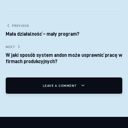
Nawigacja wpisu
PREVIOUS
Mała działalność – mały program?
NEXT
W jaki sposób system andon może usprawnić pracę w
firmach produkcyjnych?
LEAVE A COMMENT