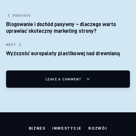
Nawigacja wpisu
PREVIOUS
Blogowanie i dochód pasywny – dlaczego warto
uprawiać skuteczny marketing strony?
NEXT
Wyższość europalety plastikowej nad drewnianą
LEAVE A COMMENT
BIZNES
INWESTYCJE
ROZWÓJ