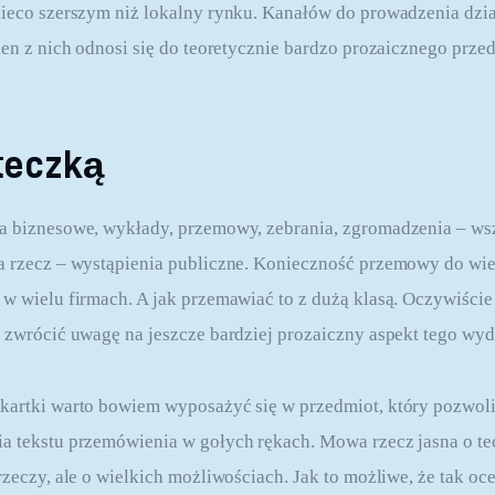
 nieco szerszym niż lokalny rynku. Kanałów do prowadzenia dz
eden z nich odnosi się do teoretycznie bardzo prozaicznego prze
teczką
a biznesowe, wykłady, przemowy, zebrania, zgromadzenia – wsz
a rzecz – wystąpienia publiczne. Konieczność przemowy do wiel
 w wielu firmach. A jak przemawiać to z dużą klasą. Oczywiście 
o zwrócić uwagę na jeszcze bardziej prozaiczny aspekt tego wyd
kartki warto bowiem wyposażyć się w przedmiot, który pozwoli
a tekstu przemówienia w gołych rękach. Mowa rzecz jasna o te
rzeczy, ale o wielkich możliwościach. Jak to możliwe, że tak oc