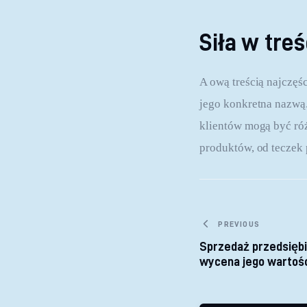
Siła w treś
A ową treścią najczęśc
jego konkretna nazwą.
klientów mogą być ró
produktów, od teczek 
Nawigacja
PREVIOUS
Sprzedaż przedsięb
wycena jego wartośc