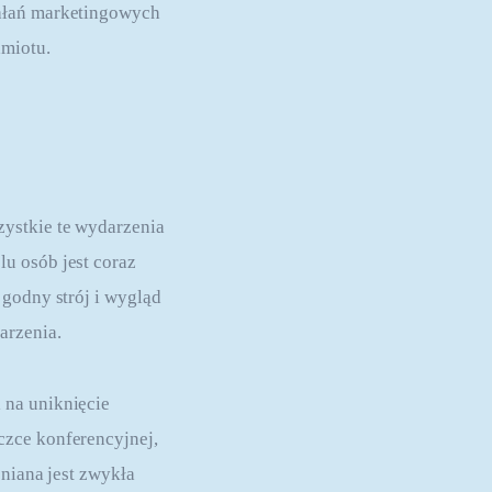
iałań marketingowych 
dmiotu.
ystkie te wydarzenia 
u osób jest coraz 
godny strój i wygląd 
arzenia.
 na uniknięcie 
czce konferencyjnej, 
eniana jest zwykła 