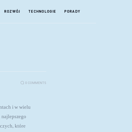
ROZWÓJ
TECHNOLOGIE
PORADY
0
COMMENTS
ntach i w wielu 
 najlepszego 
zych, które 