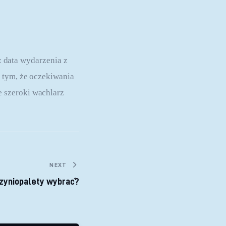
eż data wydarzenia z 
 tym, że oczekiwania 
 szeroki wachlarz 
NEXT
rzyniopalety wybrać?