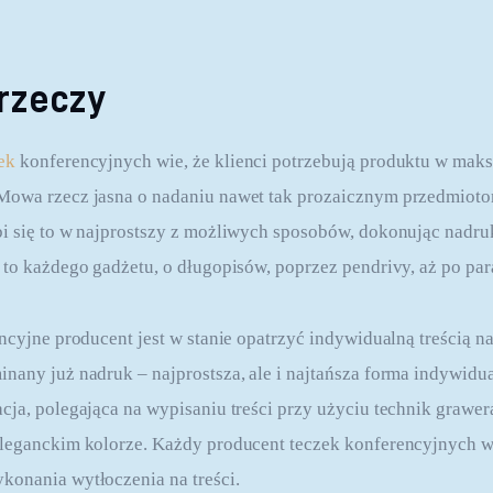
 rzeczy
ek
 konferencyjnych wie, że klienci potrzebują produktu w mak
Mowa rzecz jasna o nadaniu nawet tak prozaicznym przedmioto
i się to w najprostszy z możliwych sposobów, dokonując nadru
 to każdego gadżetu, o długopisów, poprzez pendrivy, aż po par
ncyjne producent jest w stanie opatrzyć indywidualną treścią n
nany już nadruk – najprostsza, ale i najtańsza forma indywidua
cja, polegająca na wypisaniu treści przy użyciu technik grawer
leganckim kolorze. Każdy producent teczek konferencyjnych w 
konania wytłoczenia na treści.