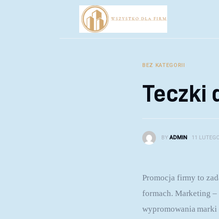
Biznes
Inwestycje
Rozwój
BEZ KATEGORII
Technologie
Teczki 
Porady
BY
ADMIN
11 LUTEGO
Promocja firmy to zad
formach. Marketing – 
wypromowania marki –