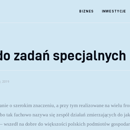
BIZNES
INWESTYCJE
do zadań specjalnych
, 2019
anie o szerokim znaczeniu, a przy tym realizowane na wielu fro
bo tak fachowo nazywa się zespół działań zmierzających do jak
 wszedł na dobre do większości polskich podmiotów gospodarc