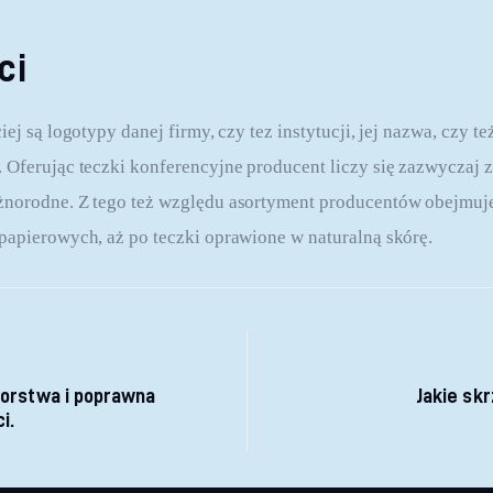
ci
iej są logotypy danej firmy, czy tez instytucji, jej nazwa, czy t
 Oferując teczki konferencyjne producent liczy się zazwyczaj z
żnorodne. Z tego też względu asortyment producentów obejmuje
papierowych, aż po teczki oprawione w naturalną skórę.
 wpisu
iorstwa i poprawna
Jakie sk
i.