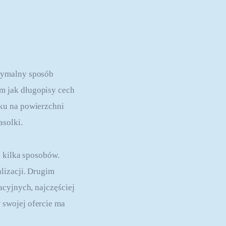
symalny sposób 
m jak długopisy cech 
ku na powierzchni 
asolki.
a kilka sposobów. 
lizacji. Drugim 
acyjnych, najczęściej 
swojej ofercie ma 